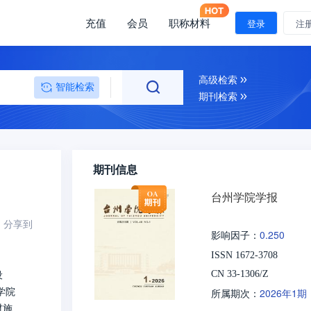
充值
会员
职称材料
登录
注
高级检索
智能检索
期刊检索
期刊信息
台州学院学报
分享到
0.250
影响因子：
ISSN 1672-3708
设
CN 33-1306/Z
学院
2026年1期
所属期次：
材施