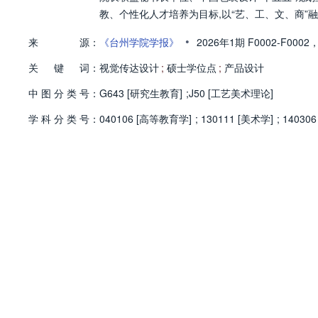
教、个性化人才培养为目标,以“艺、工、文、商”
•
来
源：
《台州学院学报》
2026年1期
F0002-F0002
关
键
词：
视觉传达设计
;
硕士学位点
;
产品设计
中
图
分
类
号：
G643 [研究生教育]
;
J50 [工艺美术理论]
学
科
分
类
号：
040106 [高等教育学]
;
130111 [美术学]
;
14030