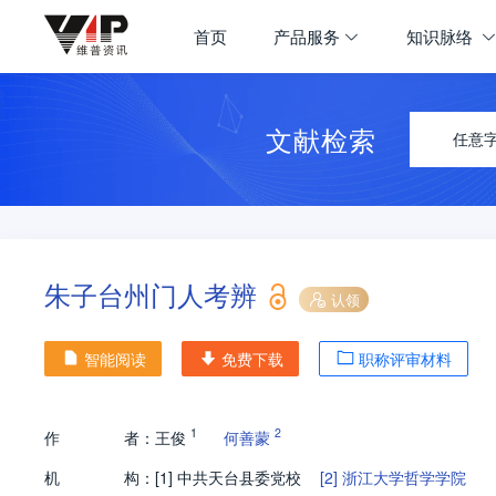
首页
产品服务
知识脉络
文献检索
任意
朱子台州门人考辨
认领
智能阅读
免费下载
职称评审材料
1
2
作
者：
王俊
何善蒙
机
构：
[1]
中共天台县委党校
[2]
浙江大学哲学学院