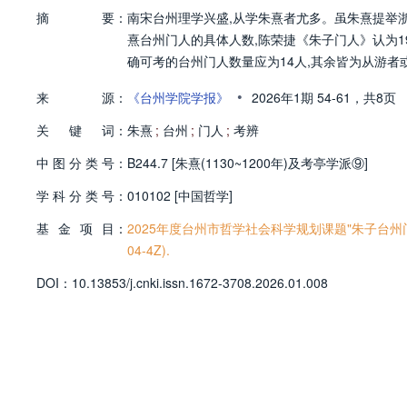
摘
要：
南宋台州理学兴盛,从学朱熹者尤多。虽朱熹提举
熹台州门人的具体人数,陈荣捷《朱子门人》认为1
确可考的台州门人数量应为14人,其余皆为从游者
•
来
源：
《台州学院学报》
2026年1期
54-61，
共8页
关
键
词：
朱熹
;
台州
;
门人
;
考辨
中
图
分
类
号：
B244.7 [朱熹(1130~1200年)及考亭学派⑨]
学
科
分
类
号：
010102 [中国哲学]
基
金
项
目：
2025年度台州市哲学社会科学规划课题"朱子台州门人
04-4Z).
D
O
I：
10.13853/j.cnki.issn.1672-3708.2026.01.008