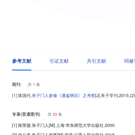
参考文献
引证文献
共引文献
同被
期刊
共
1
条
[1]
陈国代
.
朱子门人参修《通鉴纲目》之考察
[J].
朱子学刊
,2015,(2
专著(普通图书)
共
23
条
[1] 陈荣捷.朱子门人[M].上海:华东师范大学出版社,2000.
[2] 徐公喜.朱子门人学案[M].南昌:江西人民出版社,2018.