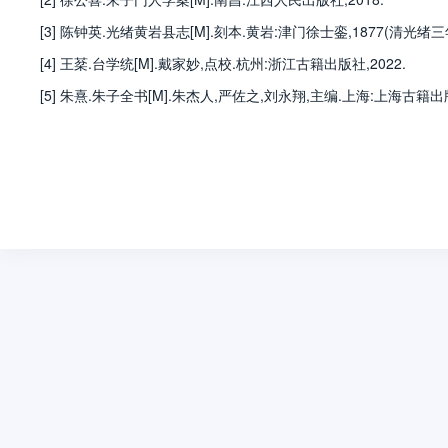
[3] 陈钟英.光绪黄岩县志[M].刻本.黄岩:津门徐士銮,1877(清光绪三年
[4] 王棻.台学统[M].戴家妙,点校.杭州:浙江古籍出版社,2022.
[5] 朱熹.朱子全书[M].朱杰人,严佐之,刘永翔,主编.上海:上海古籍出版