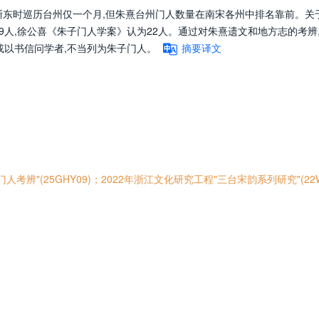
浙东时巡历台州仅一个月,但朱熹台州门人数量在南宋各州中排名靠前。关
9人,徐公喜《朱子门人学案》认为22人。通过对朱熹遗文和地方志的考辨
或以书信问学者,不当列为朱子门人。
摘要译文
考辨"(25GHY09)；2022年浙江文化研究工程"三台宋韵系列研究"(22