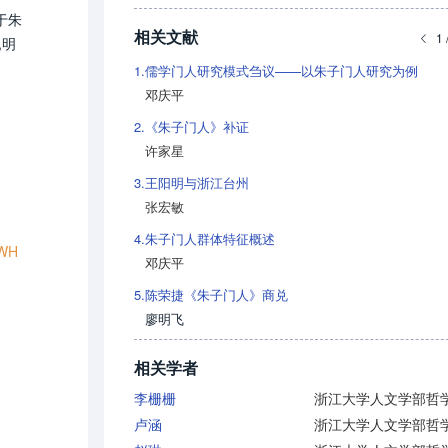
于朱
相关文献
1 
,明
1.
儒学门人研究模式刍议——以朱子门人研究为例
邓庆平
2.
《朱子门人》补证
许家星
3.
王阳明与浙江台州
张宏敏
4.
朱子门人群体特征概述
WH
邓庆平
5.
陈荣捷《朱子门人》商兑
廖明飞
相关学者
李栅栅
卢涵