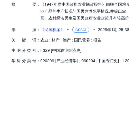
摘
要：
《1947年度中国政府农业施政报告》由联合国
业产品的生产状况与国民营养水平情况,并提出农
形、农村经济民生及国民政府农业政策具有较高价
•
•
来
源：
《民国档案》
2026年1期
25-3
CSSCI
关
键
词：
农业
;
林产
;
渔产
;
国民营养
;
报告
中
图
分
类
号：
F329 [中国农业经济史]
学
科
分
类
号：
020206 [产业经济学]
;
060204 [中国专门史]
;
12