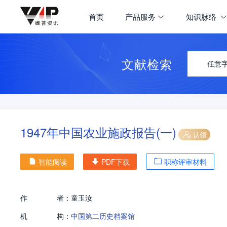
首页
产品服务
知识脉络
文献检索
任意
1947年中国农业施政报告(一)
认领
智能阅读
PDF下载
职称评审材料
作
者：
童玉汝
机
构：
中国第二历史档案馆