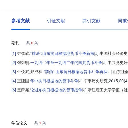
参考文献
引证文献
共引文献
同被
期刊
共
8
条
[1]
钟钦武
.
“排法”:山东抗日根据地货币斗争新探
[J].
中国社会经济史
[2]
张燚明
.
一九四〇年至一九四二年的国共货币斗争
[J].
中共党史研
[3]
钟钦武
,
郑成林
.
“禁伪”:山东抗日根据地货币斗争再探
[J].
山东社
[4]
王建国
.
华中抗日根据地的货币斗争
[J].
军事历史研究
,2015,29(4
[5]
童舜尧
.
论浙东抗日根据地的货币战争
[J].
浙江理工大学学报（社
学位论文
共
1
条