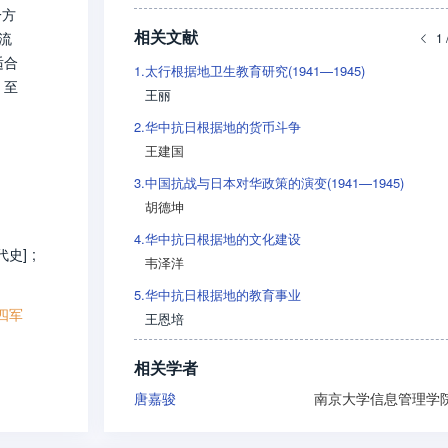
一方
相关文献
流
1 
适合
1.
太行根据地卫生教育研究(1941—1945)
。至
王丽
“标
2.
华中抗日根据地的货币斗争
王建国
3.
中国抗战与日本对华政策的演变(1941—1945)
胡德坤
4.
华中抗日根据地的文化建设
代史]
;
韦泽洋
5.
华中抗日根据地的教育事业
四军
王恩培
相关学者
唐嘉骏
南京大学信息管理学