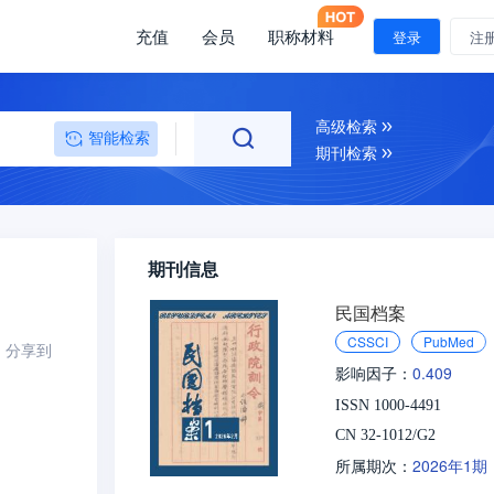
充值
会员
职称材料
登录
注
高级检索
智能检索
期刊检索
期刊信息
民国档案
CSSCI
PubMed
分享到
0.409
影响因子：
ISSN 1000-4491
CN 32-1012/G2
2026年1期
所属期次：