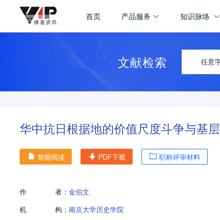
首页
产品服务
知识脉络
文献检索
任意
华中抗日根据地的价值尺度斗争与基层价格博
智能阅读
PDF下载
职称评审材料
作
者：
金伯文
机
构：
南京大学历史学院