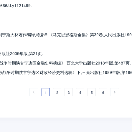
7666/d.y1121499.
恩格斯列宁斯大林著作编译局编译:《马克思恩格斯全集》第32卷,人民出版社1998
社2005年版,第21页.
解放战争时期陕甘宁边区金融史料摘编》,西北大学出版社2018年版,第487页.
《解放战争时期陕甘宁边区财政经济史料选辑》下,三秦出版社1989年版,第166
1
2
3
4
5
6