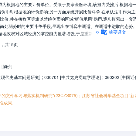
成为根据地的主要计价单位。受限于复杂金融环境,该努力受挫后,根据地
与伪币对根据地的计价影响;另一方面系统开展比价斗争,在承认法币作为主
法比价,并在接敌区等难以禁绝伪币的区域“贬值承用”伪币,逐步摸索出一套
尚处弱势时的主要斗争手段,呈现出在博弈中调适、在调适中进取的态势
摘要译文
据地政权对区域经济的掌控能力显著增强,于是重新打响推动抗币本位化的
在基层定价权的争夺中逐渐发挥重要作用。
6，
共15页
6 [物价]
中国近现代史基本问题研究]
;
030701 [中共党史党建学理论]
;
060202 [中国近
文件学习与落实机制研究"(23CZS075)；江苏省社会科学基金项目"新
性成果.