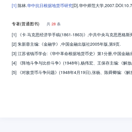
[1]
陈林
.
华中抗日根据地货币研究
[D].
华中师范大学
,2007.
DOI:10.
专著(普通图书)
共
28
条
[1] 《卡·马克思经济学手稿(1861-1863)》,中共中央马克思
[2] 朱新蓉主编:《金融学》,中国金融出版社2005年版,第9页.
[3] 江苏省钱币学会:《华中革命根据地货币史》第1分册,中国金融出版
[4] 《阵地斗争与比价斗争》(1948年),杨伟宏、王保存主编:《
[5] 《对敌货币斗争问题》(1948年4月19日),张杨、陈舜卿编: