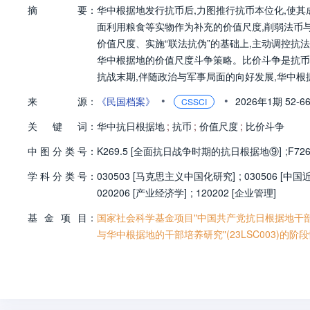
摘
要：
华中根据地发行抗币后,力图推行抗币本位化,使其
面利用粮食等实物作为补充的价值尺度,削弱法币
价值尺度、实施“联法抗伪”的基础上,主动调控抗
华中根据地的价值尺度斗争策略。比价斗争是抗币
抗战末期,伴随政治与军事局面的向好发展,华中根
价斗争”。在这一过程中,中共所擅长的政治攻势
•
•
来
源：
《民国档案》
2026年1期
52-6
CSSCI
关
键
词：
华中抗日根据地
;
抗币
;
价值尺度
;
比价斗争
中
图
分
类
号：
K269.5 [全面抗日战争时期的抗日根据地⑨]
;
F72
学
科
分
类
号：
030503 [马克思主义中国化研究]
;
030506 [
020206 [产业经济学]
;
120202 [企业管理]
基
金
项
目：
国家社会科学基金项目"中国共产党抗日根据地干部的
与华中根据地的干部培养研究"(23LSC003)的阶段