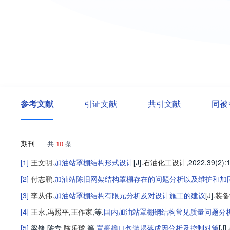
参考文献
引证文献
共引文献
同被
期刊
共
10
条
[1]
王文明
.
加油站罩棚结构形式设计
[J].
石油化工设计
,2022,39(2)
:
[2]
付志鹏
.
加油站陈旧网架结构罩棚存在的问题分析以及维护和加
[3]
李从伟
.
加油站罩棚结构有限元分析及对设计施工的建议
[J].
装备
[4]
王永
,
冯照平
,
王作家
,等
.
国内加油站罩棚钢结构常见质量问题分
[5]
梁锋
,
陈专
,
陈乐球
,等
.
罩棚檐口包装塌落成因分析及控制对策
[J].