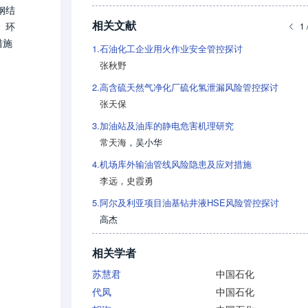
钢结
相关文献
、环
1 
措施
1.
石油化工企业用火作业安全管控探讨
张秋野
2.
高含硫天然气净化厂硫化氢泄漏风险管控探讨
张天保
3.
加油站及油库的静电危害机理研究
常天海
，
吴小华
4.
机场库外输油管线风险隐患及应对措施
李远
，
史霞勇
5.
阿尔及利亚项目油基钻井液HSE风险管控探讨
高杰
相关学者
苏慧君
中国石化
代凤
中国石化