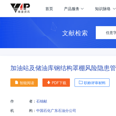
首页
产品服务
知识脉络
文献检索
任意
加油站及储油库钢结构罩棚风险隐患管
智能阅读
PDF下载
职称评审材料
作
者：
石锦献
机
构：
中国石化广东石油分公司