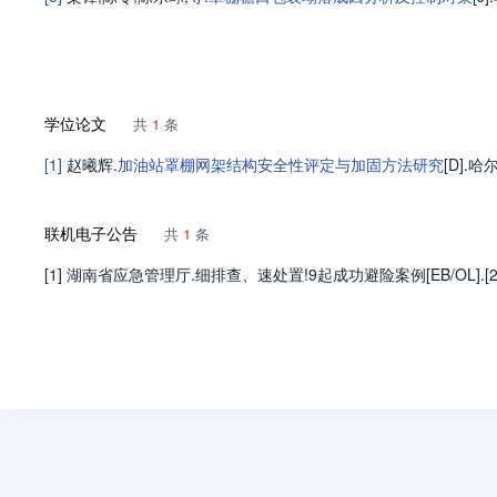
学位论文
共
1
条
[1]
赵曦辉
.
加油站罩棚网架结构安全性评定与加固方法研究
[D].
哈
联机电子公告
共
1
条
[1] 湖南省应急管理厅.细排查、速处置!9起成功避险案例[EB/OL].[2024-02-07].ht