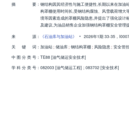
摘
要：
钢结构因其经济性与施工便捷性,长期以来在加油
构罩棚使用时间长,受钢结构腐蚀、风雪载荷增大
境等因素造成的罩棚风险隐患,并提出了强化设计
及建议,为油品销售企业加强钢结构罩棚安全管理
•
来
源：
《石油库与加油站》
2026年1期
33-35，
I000
关
键
词：
加油站
;
储油库
;
钢结构罩棚
;
风险隐患
;
安全管
中
图
分
类
号：
TE88 [油气储运安全技术]
学
科
分
类
号：
082003 [油气储运工程]
;
083702 [安全技术]