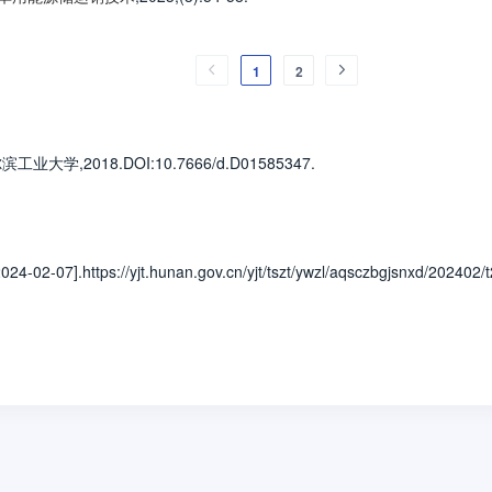
1
2
尔滨工业大学
,2018.
DOI:10.7666/d.D01585347.
tps://yjt.hunan.gov.cn/yjt/tszt/ywzl/aqsczbgjsnxd/202402/t2