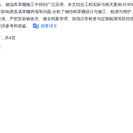
站、储油库罩棚施工中得到广泛应用。本文结合工程实际与相关案例,针对
等影响易造成罩棚坍塌等问题,分析了钢结构罩棚设计与施工、检测与维护
标准、严把安装验收关、健全档案管理、加强日常检查与定期检测等防控
提供参考和借鉴。
摘要译文
7，
共4页
控