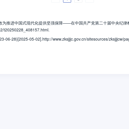
推进中国式现代化提供坚强保障——在中国共产党第二十届中央纪律检查委员会第四次全
502/t20250228_408157.html.
-05-02].http://www.zksjjjc.gov.cn/sitesources/zksjjjcw/page_