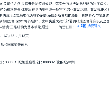
的关键切入点,是提升政治监督效能、落实全面从严治党战略的制度路径
护”为根本任务,体现出在党的集中统一领导下,强化政治纪律、政治规矩和
”中的政治监督精准化为核心范畴,系统分析其功能预期、机制样态与发展进
精细监督,保障“两个维护”、党中央重大决策部署的精准监督落实以及全
摘要译文
—情境”三维结构为基本单元,通过一、二阶责任区分党委主体责任与纪委
委聚焦“专责主业”的职能细化以及在重点领域关键环节靶向穿透的结构化机
，
167,168，
共13页
警模型构建技术驱动的信息化监督体系,以提升问题识别能力;通过强化对高
风腐同查同治”的贯通式监督体系,实现政治监督的领域拓展与系统协同,以
党和国家监督体系
监督能力建设,推动政治监督的机制固化与队伍重塑,以强化制度转化能力。
]
;
030801 [纪检监察理论]
;
030802 [党的纪律学]