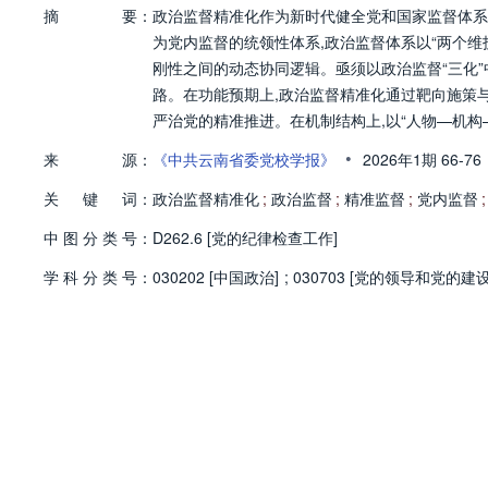
摘
要：
政治监督精准化作为新时代健全党和国家监督体系
为党内监督的统领性体系,政治监督体系以“两个维
刚性之间的动态协同逻辑。亟须以政治监督“三化
路。在功能预期上,政治监督精准化通过靶向施策与
严治党的精准推进。在机制结构上,以“人物—机构
监督,构建聚焦于“关键少数”的监督责任嵌入、纪
•
来
源：
《中共云南省委党校学报》
2026年1期
66-76
态。在发展进路上,须通过自然语言处理与风险预
关
键
词：
领域、金融领域等新兴重点领域的战略聚焦,构建“
政治监督精准化
;
政治监督
;
精准监督
;
党内监督
;
问题处置能力;通过既有经验制度化与复合型政治
中
图
分
类
号：
D262.6 [党的纪律检查工作]
学
科
分
类
号：
030202 [中国政治]
;
030703 [党的领导和党的建设