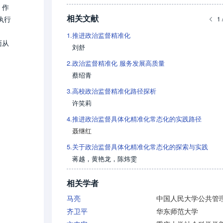
。作
相关文献
执行
1 
1.
推进政治监督精准化
面从
刘舒
专责
2.
政治监督精准化 服务发展高质量
制样
蔡绍青
校
增强
3.
高校政治监督精准化路径探析
许笑莉
4.
推进政治监督具体化精准化常态化的实践路径
聂继红
5.
关于政治监督具体化精准化常态化的探索与实践
蒋越
，
黄艳龙
，
陈炜雯
相关学者
马亮
齐卫平
华东师范大学