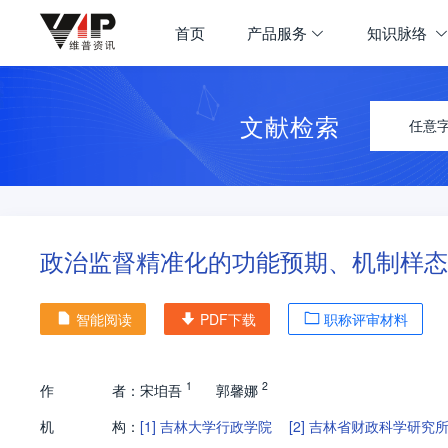
首页
产品服务
知识脉络
文献检索
任意
政治监督精准化的功能预期、机制样态
智能阅读
PDF下载
职称评审材料
1
2
作
者：
宋垍吾
郭馨娜
机
构：
[1]
吉林大学行政学院
[2]
吉林省财政科学研究