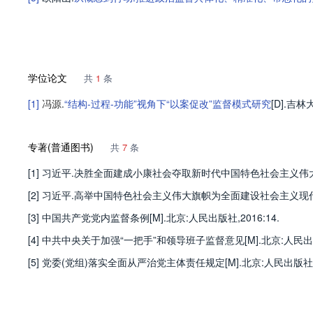
学位论文
共
1
条
[1]
冯源
.
“结构-过程-功能”视角下“以案促改”监督模式研究
[D].
吉林
专著(普通图书)
共
7
条
[1] 习近平.决胜全面建成小康社会夺取新时代中国特色社会主义伟大
[2] 习近平.高举中国特色社会主义伟大旗帜为全面建设社会主义现代
[3] 中国共产党党内监督条例[M].北京:人民出版社,2016:14.
[4] 中共中央关于加强“一把手”和领导班子监督意见[M].北京:人民出版社,2
[5] 党委(党组)落实全面从严治党主体责任规定[M].北京:人民出版社,20