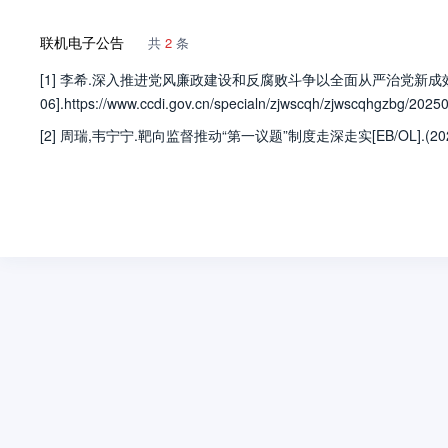
联机电子公告
共
2
条
[1] 李希.深入推进党风廉政建设和反腐败斗争以全面从严治党新成效为
06].https://www.ccdi.gov.cn/specialn/zjwscqh/zjwscqhgzbg/202
[2] 周瑞,韦宁宁.靶向监督推动“第一议题”制度走深走实[EB/OL].(2023-06-28)[2025