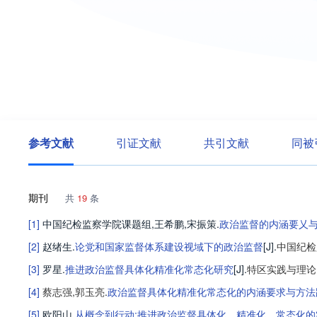
参考文献
引证文献
共引文献
同被
期刊
共
19
条
[1]
中国纪检监察学院课题组
,
王希鹏
,
宋振策
.
政治监督的内涵要乂
[2]
赵绪生
.
论党和国家监督体系建设视域下的政治监督
[J].
中国纪检
[3]
罗星
.
推进政治监督具体化精准化常态化研究
[J].
特区实践与理论
[4]
蔡志强
,
郭玉亮
.
政治监督具体化精准化常态化的内涵要求与方法
[5]
欧阳山
.
从概念到行动:推进政治监督具体化、精准化、常态化的