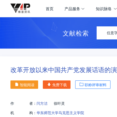
首页
产品服务
知识脉络
文献检索
任意
改革开放以来中国共产党发展话语的演
智能阅读
免费下载
职称评审材料
作
者：
闫方洁
徐叶灵
机
构：
华东师范大学马克思主义学院