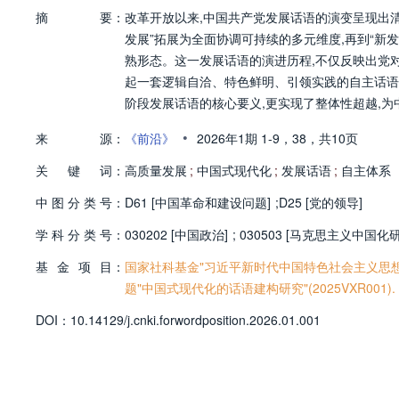
摘
要：
改革开放以来,中国共产党发展话语的演变呈现出清
发展”拓展为全面协调可持续的多元维度,再到“新
熟形态。这一发展话语的演进历程,不仅反映出党对
起一套逻辑自洽、特色鲜明、引领实践的自主话语
阶段发展话语的核心要义,更实现了整体性超越,
•
来
源：
《前沿》
2026年1期
1-9，
38，
共10页
关
键
词：
高质量发展
;
中国式现代化
;
发展话语
;
自主体系
中
图
分
类
号：
D61 [中国革命和建设问题]
;
D25 [党的领导]
学
科
分
类
号：
030202 [中国政治]
;
030503 [马克思主义中国化研
基
金
项
目：
国家社科基金"习近平新时代中国特色社会主义思想坚
题"中国式现代化的话语建构研究"(2025VXR001).
D
O
I：
10.14129/j.cnki.forwordposition.2026.01.001