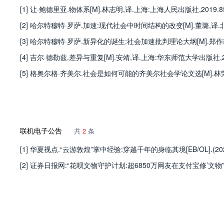
[1] 让·鲍德里亚.物体系[M].林志明,译.上海:上海人民出版社,2019.85
[2] 哈尔特穆特·罗萨.加速:现代社会中时间结构的改变[M].董璐,译.北
[3] 哈尔特穆特·罗萨.新异化的诞生:社会加速批判理论大纲[M].郑作或,译.
[4] 吉尔·德勒兹.差异与重复[M].安靖,译.上海:华东师范大学出版社,20
[5] 格奥尔格·齐美尔.社会是如何可能的齐美尔社会学论文选[M].林荣远
联机电子公告
共
2
条
[1] 华夏视点.“云游敦煌”掌中经验:穿越千年的身临其境[EB/OL].(2020-04-16)[20
[2] 证券日报网:“花呗文物守护计划:超6850万网友在支付宝修’文物”[EB/OL].(2023-