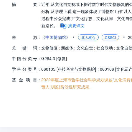
摘
要：
近年,从文化自觉视域下探讨数字时代文物修复的
分析,从学理上看,这一现象体现了博物馆工作“以人
过程中公众完成了“文化疗愈—文化认同—文化自
新路径。
摘要译文
•
•
来
源：
《中国博物馆》
2
北大核心
CSSCI
关
键
词：
文物修复
;
新媒体
;
文化自觉
;
社会联动
;
文化自
中
图
分
类
号：
G264.3 [修复]
学
科
分
类
号：
060105 [科技考古与文物保护]
;
060106 [文化
基
金
项
目：
2022年度上海市哲学社会科学规划课题"文化消费视
责人:胡盈)阶段性研究成果.