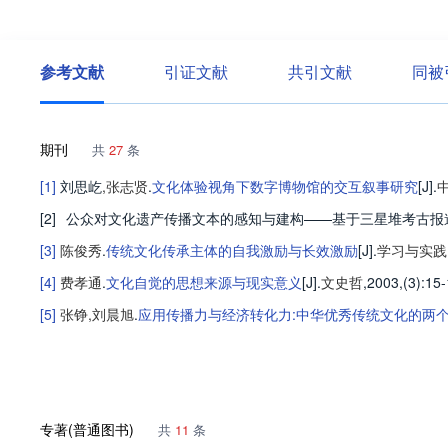
参考文献
引证文献
共引文献
同被
期刊
共
27
条
[1]
刘思屹
,
张志贤
.
文化体验视角下数字博物馆的交互叙事研究
[J].
[2]
公众对文化遗产传播文本的感知与建构——基于三星堆考古报
[3]
陈俊秀
.
传统文化传承主体的自我激励与长效激励
[J].
学习与实践
[4]
费孝通
.
文化自觉的思想来源与现实意义
[J].
文史哲
,2003,(3)
:15
[5]
张铮
,
刘晨旭
.
应用传播力与经济转化力:中华优秀传统文化的两
专著(普通图书)
共
11
条