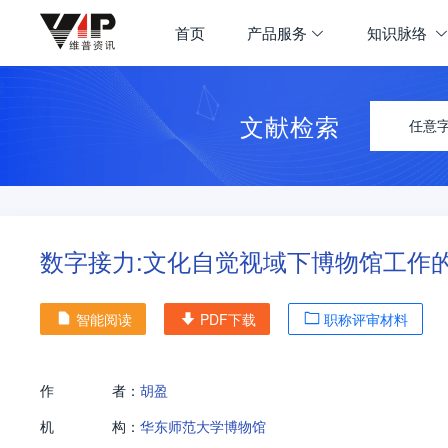
首页
产品服务
知识脉络
文献检索
任意
数字接力:文化自觉视域下博物馆工作
智能阅读
PDF下载
职称评审材料
作
者：
胡盈
机
构：
华东师范大学博物馆