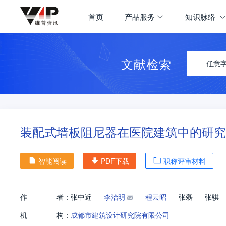
首页
产品服务
知识脉络
文献检索
任意
装配式墙板阻尼器在医院建筑中的研究
智能阅读
PDF下载
职称评审材料
作
者：
张中近
李治明
程云昭
张磊
张骐
机
构：
成都市建筑设计研究院有限公司