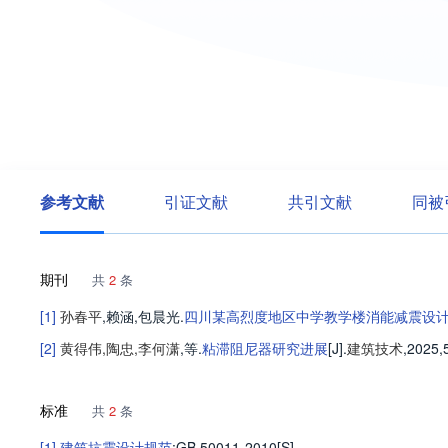
参考文献
引证文献
共引文献
同被
期刊
共
2
条
[1]
孙春平
,
赖涵
,
包晨光
.
四川某高烈度地区中学教学楼消能减震设
[2]
黄得伟
,
陶忠
,
李何潇
,等
.
粘滞阻尼器研究进展
[J].
建筑技术
,2025,
标准
共
2
条
[1]
建筑抗震设计规范
:GB 50011-2010[S].