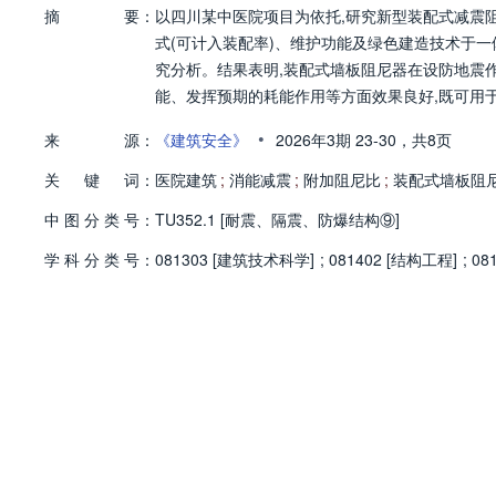
摘
要：
以四川某中医院项目为依托,研究新型装配式减震
式(可计入装配率)、维护功能及绿色建造技术于
究分析。结果表明,装配式墙板阻尼器在设防地震作用
能、发挥预期的耗能作用等方面效果良好,既可用
•
来
源：
《建筑安全》
2026年3期
23-30，
共8页
关
键
词：
医院建筑
;
消能减震
;
附加阻尼比
;
装配式墙板阻
中
图
分
类
号：
TU352.1 [耐震、隔震、防爆结构⑨]
学
科
分
类
号：
081303 [建筑技术科学]
;
081402 [结构工程]
;
08