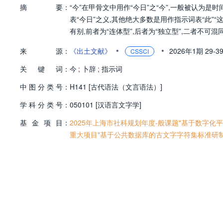
摘
要：
“今”在甲骨文中用作“今日”之“今”,一般被认为
表“今日”之义,其他绝大多数是用作指示词表“此”“
有别,前者为“连体型”,后者为“独立型”,二者不可混
•
•
来
源：
《出土文献》
2026年1期
29-3
CSSCI
关
键
词：
今
;
卜辞
;
指示词
中
图
分
类
号：
H141 [古代语法（文言语法）]
学
科
分
类
号：
050101 [汉语言文字学]
基
金
项
目：
2025年上海市社科规划年度-般课题"基于数字化平台
重大项目"基于公共数据库的古文字字符集标准研制"(2