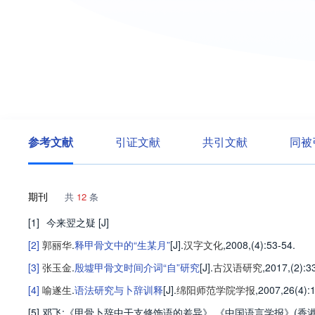
参考文献
引证文献
共引文献
同被
期刊
共
12
条
[1]
今来翌之疑
[J]
[2]
郭丽华
.
释甲骨文中的“生某月”
[J].
汉字文化
,2008,(4)
:53-54
.
[3]
张玉金
.
殷墟甲骨文时间介词“自”研究
[J].
古汉语研究
,2017,(2)
:3
[4]
喻遂生
.
语法研究与卜辞训释
[J].
绵阳师范学院学报
,2007,26(4)
:
[5] 邓飞:《甲骨卜辞中干支修饰语的差异》,《中国语言学报》(香港)