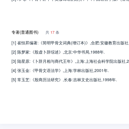
专著(普通图书)
共
17
条
[1] 崔恒昇编著:《简明甲骨文词典(增订本)》,合肥:安徽教育出版社,20
[2] 陈梦家:《殷虚卜辞综述》,北京:中华书局,1988年.
[3] 陆星原:《卜辞月相与商代王年》,上海:上海社会科学院出版社,201
[4] 张玉金:《甲骨文语法学》,上海:学林出版社,2001年.
[5] 常玉芝:《殷商历法研究》,长春:吉林文史出版社,1998年.