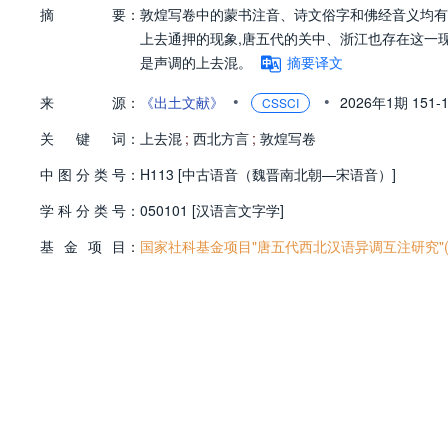
摘
要：
敦煌写卷中的蒙书注音、诗文俗字和佛经音义均有
上去通押的现象,唐五代的关中、浙江也存在这一现
是声调的上去混。
摘要译文
•
•
来
源：
《出土文献》
2026年1期
151-
CSSCI
关
键
词：
上去混
;
西北方言
;
敦煌写卷
中
图
分
类
号：
H113 [中古语音（魏晋南北朝—宋语音）]
学
科
分
类
号：
050101 [汉语言文字学]
基
金
项
目：
国家社科基金项目"唐五代西北汉语异调互注研究"(24