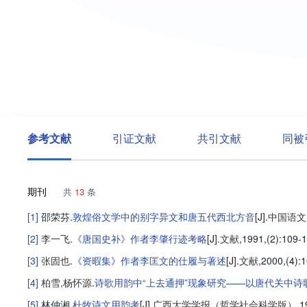
参考文献
引证文献
共引文献
同被
期刊
共
13
条
[1]
邵荣芬
.
敦煌俗文学中的别字异文和唐五代西北方音
[J].
中国语文
[2]
李一飞
.
《唐国史补》作者李肇行迹考略
[J].
文献
,1991,(2)
:109-
[3]
张固也
.
《资暇集》作者李匡文的仕履与著述
[J].
文献
,2000,(4)
:
[4]
柏雪
,
杨怀源
.
诗歌用韵中“上去通押”现象研究——以唐代关中诗
[5]
林仲湘
.
杜牧诗文用韵考
[J].
广西大学学报（哲学社会科学版）
,1