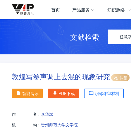
首页
产品服务
知识脉络
文献检索
任意
敦煌写卷声调上去混的现象研究
认领
智能阅读
PDF下载
职称评审材料
作
者：
李华斌
机
构：
贵州师范大学文学院