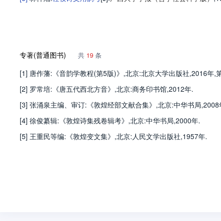
专著(普通图书)
共
19
条
[1] 唐作藩:《音韵学教程(第5版)》,北京:北京大学出版社,2016年,第
[2] 罗常培:《唐五代西北方音》,北京:商务印书馆,2012年.
[3] 张涌泉主编、审订:《敦煌经部文献合集》,北京:中华书局,2008
[4] 徐俊纂辑:《敦煌诗集残卷辑考》,北京:中华书局,2000年.
[5] 王重民等编:《敦煌变文集》,北京:人民文学出版社,1957年.