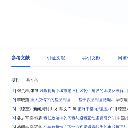
参考文献
引证文献
共引文献
同被
期刊
共
5
条
[1]
张贵群
,
张旭
.
风险视角下城市老旧社区韧性建设的困境及破解
[J]
[2]
李晓燕
.
重大疫情下的基层治理——基于多层治理视角
[J].
华东理
[3]
《瞭望》新闻周刊
,
帅才
,
陈文广
,等
.
把脉干部“心理压力”
[J].
瞭望
,
[4]
谷志军
,
陈科霖
.
责任政治中的问责与避责互动逻辑研究
[J].
中国
[5]
盛明科
,
陈廷栋
.
公共危机情态下地方官员避责行为的生成机理与