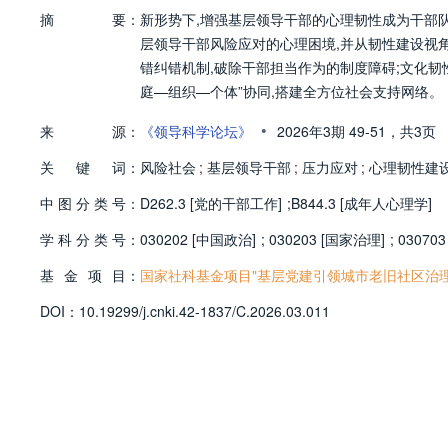
摘
要：
新形势下,增强基层领导干部的心理韧性成为干部
层领导干部风险应对的心理困境,并从韧性建设视角
错纠错机制,破除干部担当作为的制度障碍;文化韧性
庭—组织—个体”协同,搭建全方位社会支持网络。
•
来
源：
《领导科学论坛》
2026年3期
49-51，
共3页
关
键
词：
风险社会
;
基层领导干部
;
压力应对
;
心理韧性建
中
图
分
类
号：
D262.3 [党的干部工作]
;
B844.3 [成年人心理学]
学
科
分
类
号：
030202 [中国政治]
;
030203 [国家治理]
;
03070
基
金
项
目：
国家社科基金项目"基层党建引领城市老旧社区治理的实现
D
O
I：
10.19299/j.cnki.42-1837/C.2026.03.011