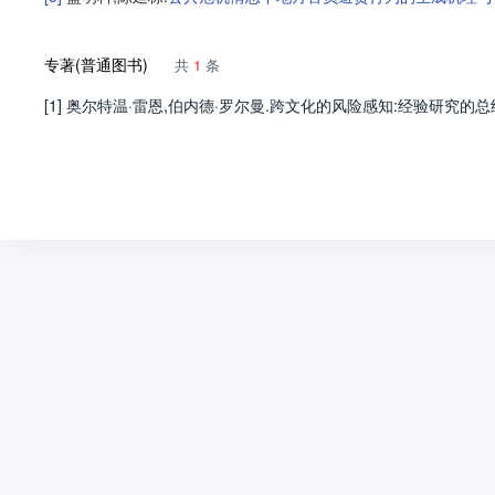
专著(普通图书)
共
1
条
[1] 奥尔特温·雷恩,伯内德·罗尔曼.跨文化的风险感知:经验研究的总结[