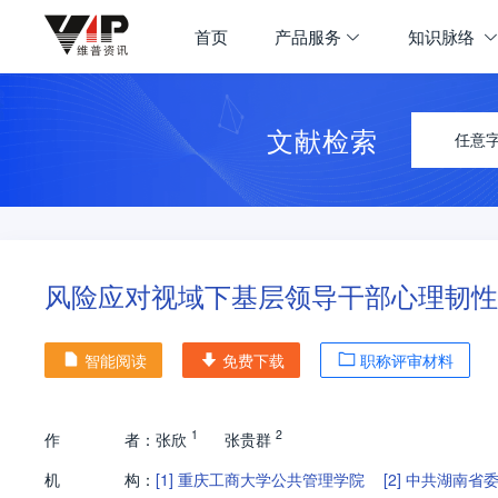
首页
产品服务
知识脉络
文献检索
任意
风险应对视域下基层领导干部心理韧性
智能阅读
免费下载
职称评审材料
1
2
作
者：
张欣
张贵群
机
构：
[1]
重庆工商大学公共管理学院
[2]
中共湖南省