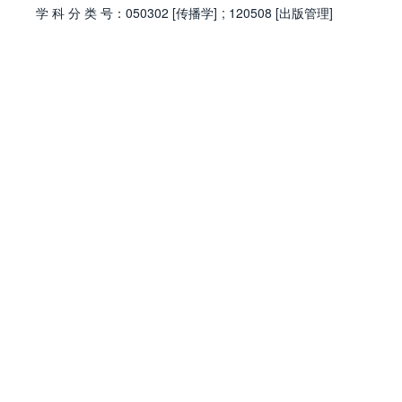
学
科
分
类
号：
050302 [传播学]
;
120508 [出版管理]