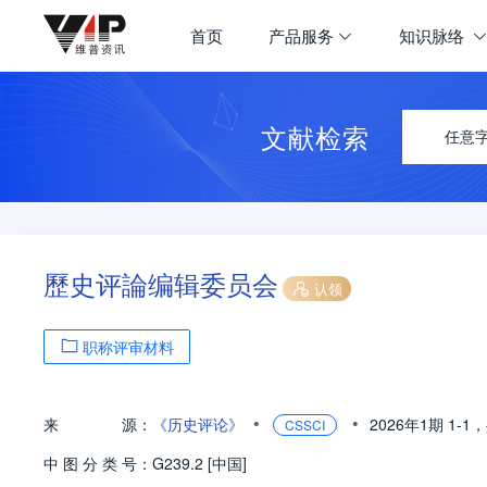
首页
产品服务
知识脉络
文献检索
任意
歷史评論编辑委员会
认领
职称评审材料
•
•
来
源：
《历史评论》
2026年1期
1-1，
CSSCI
中
图
分
类
号：
G239.2 [中国]