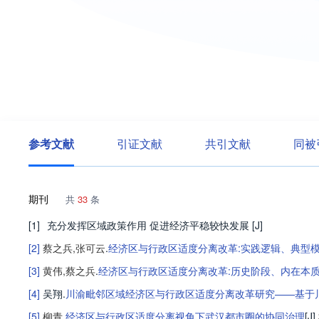
参考文献
引证文献
共引文献
同被
期刊
共
33
条
[1]
充分发挥区域政策作用 促进经济平稳较快发展
[J]
[2]
蔡之兵
,
张可云
.
经济区与行政区适度分离改革:实践逻辑、典型
[3]
黄伟
,
蔡之兵
.
经济区与行政区适度分离改革:历史阶段、内在本
[4]
吴翔
.
川渝毗邻区域经济区与行政区适度分离改革研究——基于
[5]
柳青
.
经济区与行政区适度分离视角下武汉都市圈的协同治理
[J].