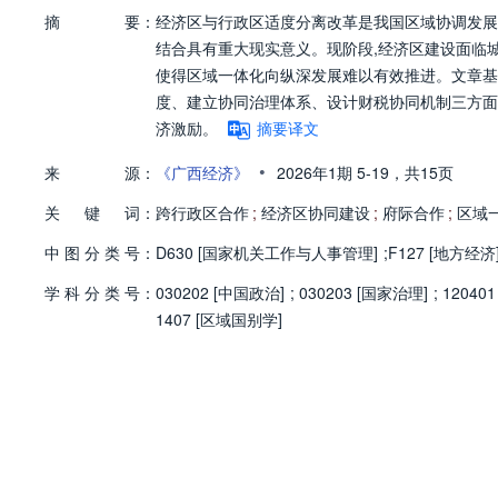
摘
要：
经济区与行政区适度分离改革是我国区域协调发展
结合具有重大现实意义。现阶段,经济区建设面临
使得区域一体化向纵深发展难以有效推进。文章基
度、建立协同治理体系、设计财税协同机制三方面
济激励。
摘要译文
•
来
源：
《广西经济》
2026年1期
5-19，
共15页
关
键
词：
跨行政区合作
;
经济区协同建设
;
府际合作
;
区域
中
图
分
类
号：
D630 [国家机关工作与人事管理]
;
F127 [地方经济
学
科
分
类
号：
030202 [中国政治]
;
030203 [国家治理]
;
12040
1407 [区域国别学]