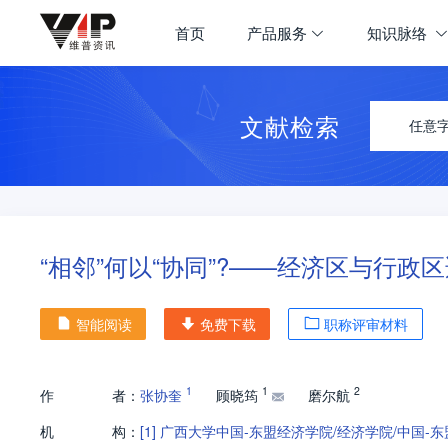
首页
产品服务
知识脉络
文献检索
任意
“相邻”何以“协同”?——经济区与行
智能阅读
免费下载
职称评审材料
1
1
2
作
者：
张协奎
顾晓筠
磨尔航
机
构：
[1]
广西大学中国-东盟经济学院/经济学院/中国-