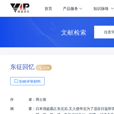
首页
产品服务
知识脉络
文献检索
任意
东征回忆
认领
职称评审材料
作
者：
周士第
摘
要：
日本强盗霸占东北后,又入侵华北为了适应日寇所谓