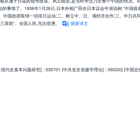
都从属于日寇的侵华政策。风云险恶,是当时华北乃至整个中国的情况。
的事情了。1936年1月26日,日本外相广田在日本议会中演说称:“中国政
“一、中国政府取缔一切排日运动;二、树立中、日、满经济合作;三、中日共
三原则”。全国人民,无比愤懑。
摘要译文
中国近现代史基本问题研究]
;
030701 [中共党史党建学理论]
;
060202 [中国近