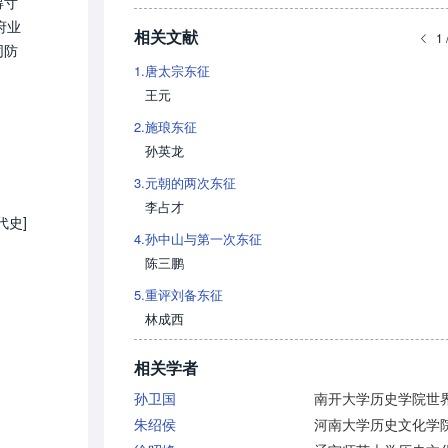
得寸
府业
相关文献
1 
同防
1.
唐太宗东征
王元
2.
施琅东征
孙英龙
3.
元朝的两次东征
李占才
代史]
4.
孙中山与第一次东征
陈三鹏
5.
重评刘备东征
林成西
相关学者
孙卫国
朱绍侯
河南大学历史文化学