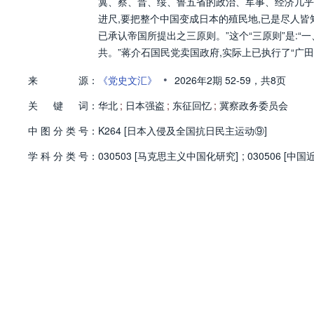
冀、察、晋、绥、鲁五省的政治、军事、经济几乎
进尺,要把整个中国变成日本的殖民地,已是尽人皆知
已承认帝国所提出之三原则。”这个“三原则”是:
共。”蒋介石国民党卖国政府,实际上已执行了“广田
•
来
源：
《党史文汇》
2026年2期
52-59，
共8页
关
键
词：
华北
;
日本强盗
;
东征回忆
;
冀察政务委员会
中
图
分
类
号：
K264 [日本入侵及全国抗日民主运动⑨]
学
科
分
类
号：
030503 [马克思主义中国化研究]
;
030506 [