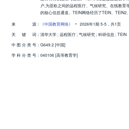
户,为亚欧之间的远程医疗、气候研究、在线教育
的核心信息通道。TEIN网络经历了TEIN、TEIN2、T
•
来
源：
《中国教育网络》
2026年1期
5-5，
共1页
关
键
词：
清华大学
;
远程医疗
;
气候研究
;
科研信息
;
TEIN
中
图
分
类
号：
G649.2 [中国]
学
科
分
类
号：
040106 [高等教育学]