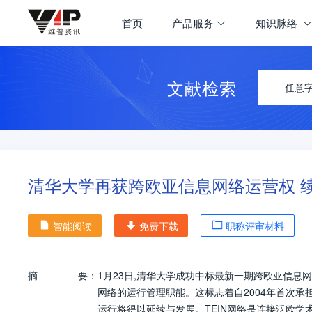
首页
产品服务
知识脉络
文献检索
任意
清华大学再获跨欧亚信息网络运营权 
智能阅读
免费下载
职称评审材料
摘
要：
1月23日,清华大学成功中标最新一期跨欧亚信息网络(TEIN,
网络的运行管理职能。这标志着自2004年首次
运行将得以延续与发展。TEIN网络是连接泛欧学