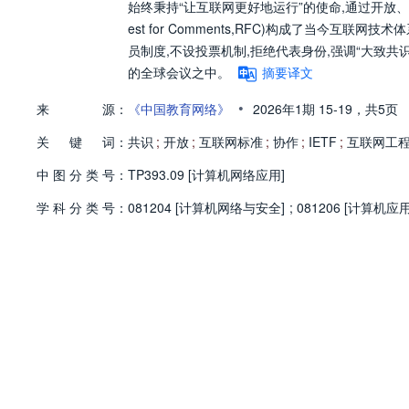
始终秉持“让互联网更好地运行”的使命,通过开放
est for Comments,RFC)构成了当今互
员制度,不设投票机制,拒绝代表身份,强调“大致共
的全球会议之中。
摘要译文
•
来
源：
《中国教育网络》
2026年1期
15-19，
共5页
关
键
词：
共识
;
开放
;
互联网标准
;
协作
;
IETF
;
互联网工
中
图
分
类
号：
TP393.09 [计算机网络应用]
学
科
分
类
号：
081204 [计算机网络与安全]
;
081206 [计算机应