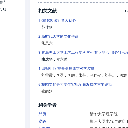
作与
,知
相关文献
1 
1.
张须龙:践行育人初心
范佳丽
2.
新时代大学的文化使命
熊思东
3.
青岛理工大学土木工程学科 坚守育人初心 服务社会
曲成平
，
侯东帅
4.
回归初心 提升高校课堂教学质量
刘雯霞
，
李盈
，
李鹏
，
朱芸
，
马程程
，
刘芸琪
，
唐辉
5.
校园文化是大学生实现全面发展的重要途径
张丽娟
相关学者
邱勇
清华大学理学院
梁静