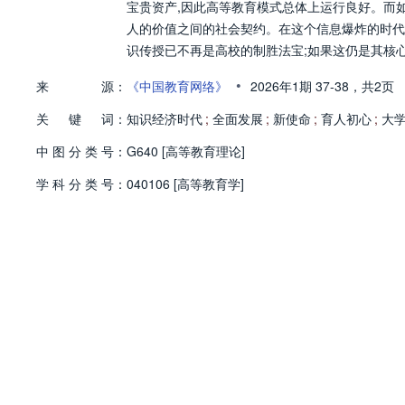
宝贵资产,因此高等教育模式总体上运行良好。而
人的价值之间的社会契约。在这个信息爆炸的时代
识传授已不再是高校的制胜法宝;如果这仍是其核
•
来
源：
《中国教育网络》
2026年1期
37-38，
共2页
关
键
词：
知识经济时代
;
全面发展
;
新使命
;
育人初心
;
大
中
图
分
类
号：
G640 [高等教育理论]
学
科
分
类
号：
040106 [高等教育学]