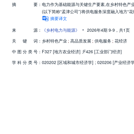
摘
要：
电力作为基础能源与关键生产要素,在乡村特色产
(以下简称“孟津公司”)将供电服务深度融入地方“
摘要译文
•
来
源：
《乡村电力与能源》
2026年4期
9-9，
共1页
关
键
词：
乡村特色产业
;
高品质发展
;
供电服务
;
花经济
中
图
分
类
号：
F327 [地方农业经济]
;
F426 [工业部门经济]
学
科
分
类
号：
020202 [区域和城市经济学]
;
020206 [产业经济学