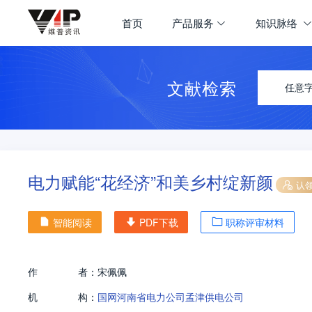
首页
产品服务
知识脉络
文献检索
任意
电力赋能“花经济”和美乡村绽新颜
认
智能阅读
PDF下载
职称评审材料
作
者：
宋佩佩
机
构：
国网河南省电力公司孟津供电公司