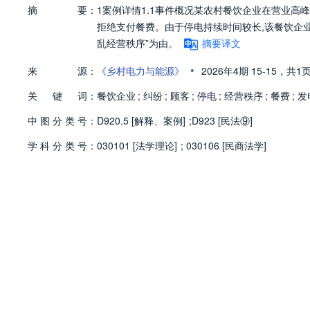
摘
要：
1案例详情1.1事件概况某农村餐饮企业在营业高
拒绝支付餐费。由于停电持续时间较长,该餐饮企业
乱经营秩序”为由。
摘要译文
•
来
源：
《乡村电力与能源》
2026年4期
15-15，
共1
关
键
词：
餐饮企业
;
纠纷
;
顾客
;
停电
;
经营秩序
;
餐费
;
发
中
图
分
类
号：
D920.5 [解释、案例]
;
D923 [民法⑨]
学
科
分
类
号：
030101 [法学理论]
;
030106 [民商法学]