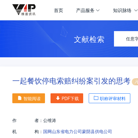
首页
产品服务
知识脉络
文献检索
任意
一起餐饮停电索赔纠纷案引发的思考
智能阅读
PDF下载
职称评审材料
作
者：
公维涛
机
构：
国网山东省电力公司蒙阴县供电公司