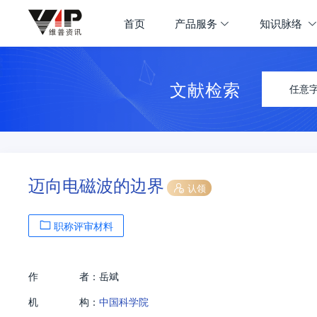
首页
产品服务
知识脉络
文献检索
任意
迈向电磁波的边界
认领
职称评审材料
作
者：
岳斌
机
构：
中国科学院