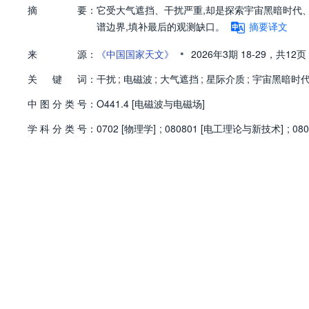
摘
要：
它受大气遮挡、干扰严重,却是探索宇宙黑暗时代
谱边界,填补最后的观测缺口。
摘要译文
•
来
源：
《中国国家天文》
2026年3期
18-29，
共12页
关
键
词：
干扰
;
电磁波
;
大气遮挡
;
星际介质
;
宇宙黑暗时
中
图
分
类
号：
O441.4 [电磁波与电磁场]
学
科
分
类
号：
0702 [物理学]
;
080801 [电工理论与新技术]
;
08