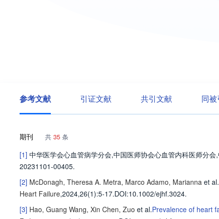
参考文献
引证文献
共引文献
同被
期刊
共
35
条
[1]
中华医学会心血管病学分会
,
中国医师协会心血管内科医师分会
,
20231101-00405.
[2]
McDonagh, Theresa A.
Metra, Marco
Adamo, Marianna
et al
.
Heart Failure
,2024,26(1)
:5-17
.
DOI:10.1002/ejhf.3024.
[3]
Hao, Guang
Wang, Xin
Chen, Zuo
et al
.
Prevalence of heart f