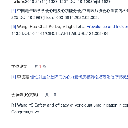
Failure
,2019,21(11)
:1329-1337
.
DOI:10.1002/ejhf.1629.
[4]
中国老年医学学会心电及心功能分会
,
中国医师协会心血管内科
225
.
DOI:10.3969/j.issn.1000-3614.2022.03.003.
[5]
Wang, Hua
Chai, Ke
Du, Minghui
et al
.
Prevalence and Inciden
1135
.
DOI:10.1161/CIRCHEARTFAILURE.121.008406.
学位论文
共
1
条
[1]
李德霞
.
慢性射血分数降低的心力衰竭患者药物规范化治疗现状
会议录(论文集)
共
1
条
[1] Wang YS.Safety and efficacy of Vericiguat 5mg initiation in c
Congress,2025.