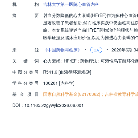
机
构：
吉林大学第一医院心血管内科
摘
要：
射血分数降低的心力衰竭(HFrEF)作为多种心
显著改善了患者预后,然而临床实践中仍面临高住
略。本文系统评述当前HFrEF药物治疗的现状与
医学证据及临床应用价值,以期为推进心力衰竭的
•
•
来
源：
《中国药物与临床》
2026年6期
3
CA
关
键
词：
心力衰竭
;
HFrEF
;
药物疗法
;
可溶性鸟苷酸环化
中
图
分
类
号：
R541.6 [血液循环衰竭⑨]
学
科
分
类
号：
100201 [内科学]
基
金
项
目：
国家自然科学基金(82170362)；吉林省教育科学规划课
D
O
I：
10.11655/zgywylc2026.06.001