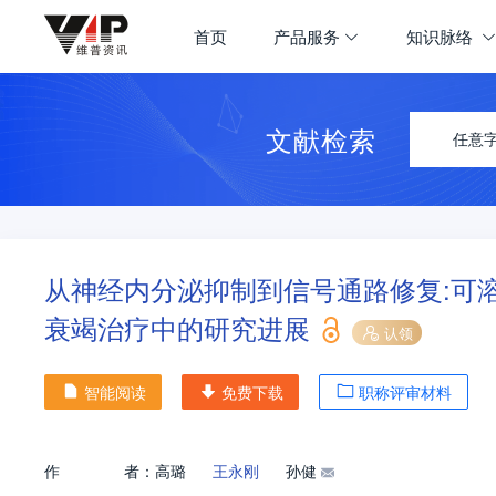
首页
产品服务
知识脉络
文献检索
任意
从神经内分泌抑制到信号通路修复:可
衰竭治疗中的研究进展
认领
智能阅读
免费下载
职称评审材料
作
者：
高璐
王永刚
孙健