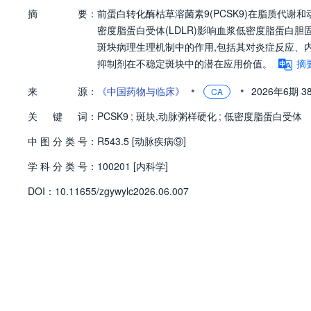
摘
要：
前蛋白转化酶枯草溶菌素9(PCSK9)在脂质代谢和
密度脂蛋白受体(LDLR)影响血浆低密度脂蛋白胆固
斑块病理生理机制中的作用,包括其对炎症反应、内
抑制剂在不稳定斑块中的潜在应用价值。
摘
•
•
来
源：
《中国药物与临床》
2026年6期
3
CA
关
键
词：
PCSK9
;
斑块,动脉粥样硬化
;
低密度脂蛋白受体
中
图
分
类
号：
R543.5 [动脉疾病⑨]
学
科
分
类
号：
100201 [内科学]
D
O
I：
10.11655/zgywylc2026.06.007