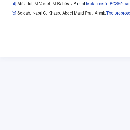
[4]
Abifadel, M
Varret, M
Rabès, JP
et al
.
Mutations in PCSK9 ca
[5]
Seidah, Nabil G.
Khatib, Abdel Majid
Prat, Annik
.
The proprotei