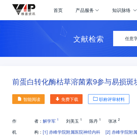
首页
产品服务
知识脉络
文献检索
任意
前蛋白转化酶枯草溶菌素9参与易损斑
智能阅读
免费下载
职称评审材料
1
1
1
2
作
者：
解学军
刘美玉
陈丹
张冰
机
构：
[1]
赤峰学院附属医院神经内科
[2]
赤峰学院附