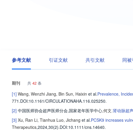
参考文献
引证文献
共引文献
同被
期刊
共
42
条
[1]
Wang, Wenzhi
Jiang, Bin
Sun, Haixin
et al
.
Prevalence, Incide
771
.
DOI:10.1161/CIRCULATIONAHA.116.025250.
[2]
中国医师协会超声医师分会
,
国家老年医学中心
,
何文
.
肾动脉超声
[3]
Xu, Ran
Li, Tianhua
Luo, Jichang
et al
.
PCSK9 increases vulner
Therapeutics
,2024,30(2).
DOI:10.1111/cns.14640.