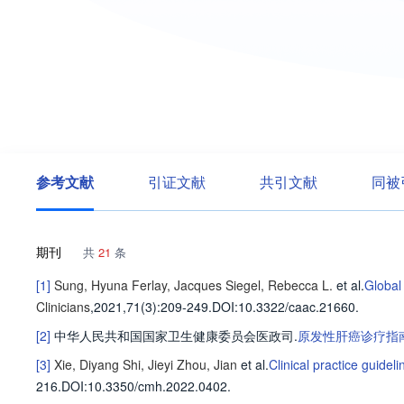
参考文献
引证文献
共引文献
同被
期刊
共
21
条
[1]
Sung, Hyuna
Ferlay, Jacques
Siegel, Rebecca L.
et al
.
Global
Clinicians
,2021,71(3)
:209-249
.
DOI:10.3322/caac.21660.
[2]
中华人民共和国国家卫生健康委员会医政司
.
原发性肝癌诊疗指南(
[3]
Xie, Diyang
Shi, Jieyi
Zhou, Jian
et al
.
Clinical practice guidel
216
.
DOI:10.3350/cmh.2022.0402.