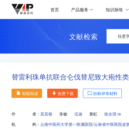
首页
产品服务
知识脉络
文献检索
任意
替雷利珠单抗联合仑伐替尼致大疱性类
智能阅读
免费下载
职称评审材料
作
者：
其其格
朱敏
伍迪
黄虹
徐永强
机
构：
云南中医药大学第一附属医院/云南省中医医院皮