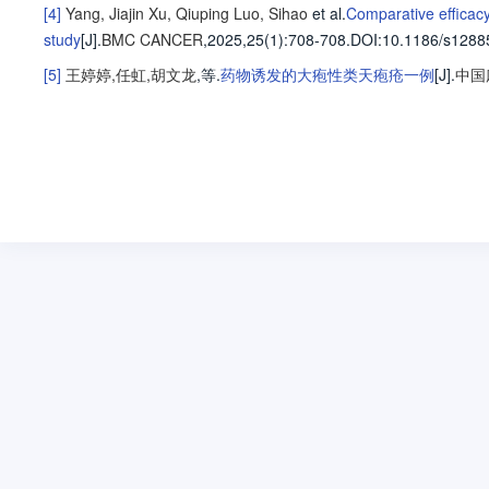
[4]
Yang, Jiajin
Xu, Qiuping
Luo, Sihao
et al
.
Comparative efficacy 
study
[J].
BMC CANCER
,2025,25(1)
:708-708
.
DOI:10.1186/s1288
[5]
王婷婷
,
任虹
,
胡文龙
,等
.
药物诱发的大疱性类天疱疮一例
[J].
中国