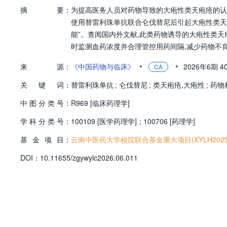
摘
要：
为提高医务人员对药物导致的大疱性类天疱疮的认
使用替雷利珠单抗联合仑伐替尼后引起大疱性类天
能”。查阅国内外文献,此类药物诱导的大疱性类
时监测血药浓度并合理管控用药间隔,减少药物不
•
•
来
源：
《中国药物与临床》
2026年6期
4
CA
关
键
词：
替雷利珠单抗
;
仑伐替尼
;
类天疱疮,大疱性
;
药物
中
图
分
类
号：
R969 [临床药理学]
学
科
分
类
号：
100109 [医学药理学]
;
100706 [药理学]
基
金
项
目：
云南中医药大学校院联合基金重大项目(XYLH20250
D
O
I：
10.11655/zgywylc2026.06.011