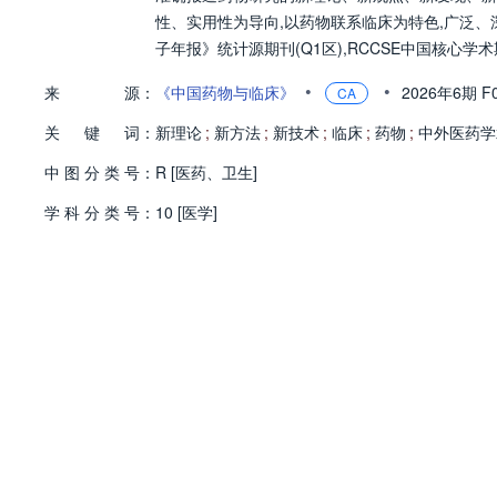
性、实用性为导向,以药物联系临床为特色,广泛
子年报》统计源期刊(Q1区),RCCSE中国核心学
•
•
来
源：
《中国药物与临床》
2026年6期
F
CA
关
键
词：
新理论
;
新方法
;
新技术
;
临床
;
药物
;
中外医药学
中
图
分
类
号：
R [医药、卫生]
学
科
分
类
号：
10 [医学]