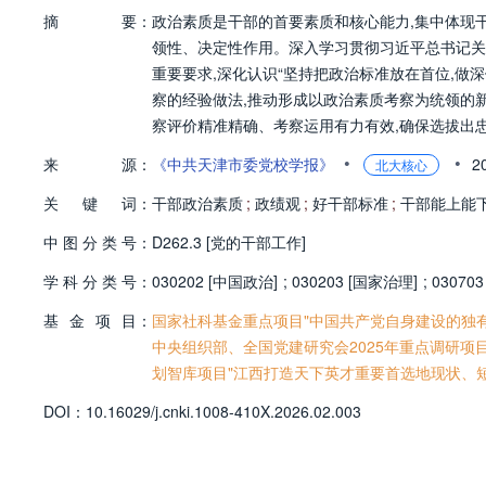
摘
要：
政治素质是干部的首要素质和核心能力,集中体现
领性、决定性作用。深入学习贯彻习近平总书记关
重要要求,深化认识“坚持把政治标准放在首位,做
察的经验做法,推动形成以政治素质考察为统领的
察评价精准精确、考察运用有力有效,确保选拔出
强有力的政治保证和组织保证。
•
•
来
源：
《中共天津市委党校学报》
2
北大核心
关
键
词：
干部政治素质
;
政绩观
;
好干部标准
;
干部能上能
中
图
分
类
号：
D262.3 [党的干部工作]
学
科
分
类
号：
030202 [中国政治]
;
030203 [国家治理]
;
03070
基
金
项
目：
国家社科基金重点项目"中国共产党自身建设的独有难
中央组织部、全国党建研究会2025年重点调研项目)
划智库项目"江西打造天下英才重要首选地现状、短板
D
O
I：
10.16029/j.cnki.1008-410X.2026.02.003