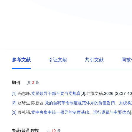
参考文献
引证文献
共引文献
同被
期刊
共
3
条
[1]
冯志峰
.
党员领导干部不要当党规盲
[J].
红旗文稿
,2026,(2)
:37-40
[2]
赵绪生
,
陈新磊
.
党的自我革命制度规范体系的价值旨归、系统构
[3]
蔡礼强
.
党中央集中统一领导的制度基础、运行逻辑与主要优势
[
专著(普通图书)
共
10
条