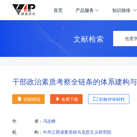
首页
产品服务
知识脉络
文献检索
任意
干部政治素质考察全链条的体系建构与
智能阅读
免费下载
职称评审材料
作
者：
冯志峰
机
构：
中共江西省委党校马克思主义研究院