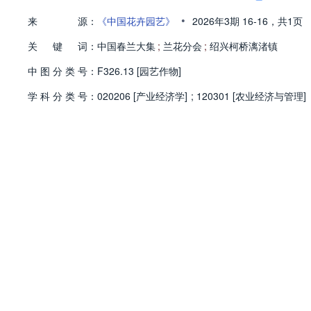
•
来
源：
《中国花卉园艺》
2026年3期
16-16，
共1页
关
键
词：
中国春兰大集
;
兰花分会
;
绍兴柯桥漓渚镇
中
图
分
类
号：
F326.13 [园艺作物]
学
科
分
类
号：
020206 [产业经济学]
;
120301 [农业经济与管理]