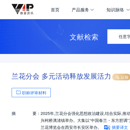
首页
产品服务
知识脉络
文献检索
任意
兰花分会 多元活动释放发展活力
认领
职称评审材料
摘
要：
2025年,兰花分会强化思想政治建设,结合实际,
兴柯桥漓渚镇举办。大集以“中国春兰・东方腔调”为主
兰花博览会在西安市长安区举办。
摘要译文