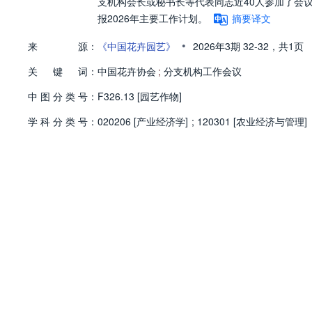
支机构会长或秘书长等代表同志近40人参加了会议。
报2026年主要工作计划。
摘要译文
•
来
源：
《中国花卉园艺》
2026年3期
32-32，
共1页
关
键
词：
中国花卉协会
;
分支机构工作会议
中
图
分
类
号：
F326.13 [园艺作物]
学
科
分
类
号：
020206 [产业经济学]
;
120301 [农业经济与管理]