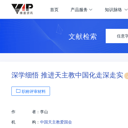
首页
产品服务
知识脉络
文献检索
任意
深学细悟 推进天主教中国化走深走实
职称评审材料
作
者：
李山
机
构：
中国天主教爱国会