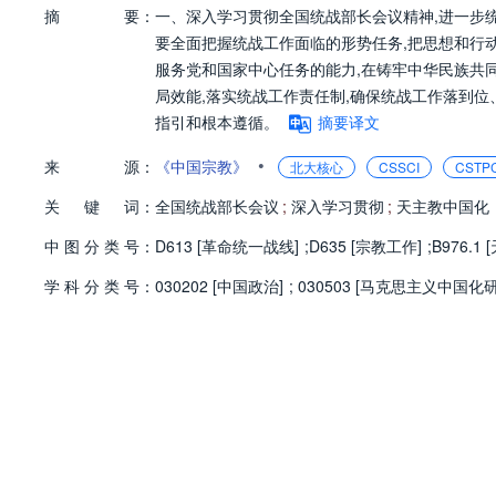
摘
要：
一、深入学习贯彻全国统战部长会议精神,进一步
要全面把握统战工作面临的形势任务,把思想和行
服务党和国家中心任务的能力,在铸牢中华民族共
局效能,落实统战工作责任制,确保统战工作落到
指引和根本遵循。
摘要译文
•
来
源：
《中国宗教》
北大核心
CSSCI
CSTP
关
键
词：
全国统战部长会议
;
深入学习贯彻
;
天主教中国化
中
图
分
类
号：
D613 [革命统一战线]
;
D635 [宗教工作]
;
B976.
学
科
分
类
号：
030202 [中国政治]
;
030503 [马克思主义中国化研