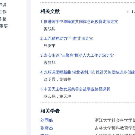
强调
相关文献
工作
1 
作格
1.
推进铸牢中华民族共同体意识教育走深走实
重要
贺战兵
2.
工匠精神助力“产改”走深走实
纽友宁
3.
崇安街道:“三聚焦”推动人大工作走深走实
官航旭
4.
欧明霞
，
黄婧菁
5.
中国天主教发展慈善公益事业路径探析
耿云鹏
，
姚天冲
相关学者
刘同舫
张彦杰
吉林大学预科教育学