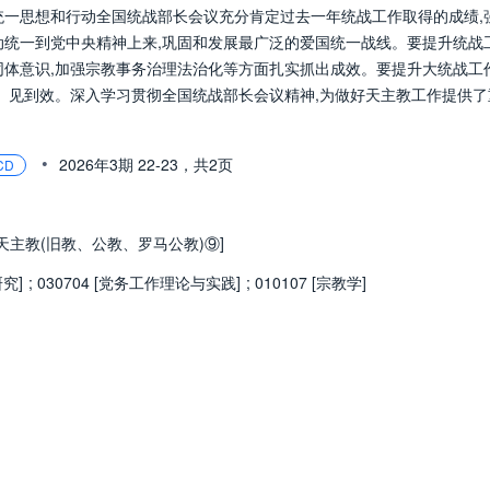
统一思想和行动全国统战部长会议充分肯定过去一年统战工作取得的成绩,
动统一到党中央精神上来,巩固和发展最广泛的爱国统一战线。要提升统战
同体意识,加强宗教事务治理法治化等方面扎实抓出成效。要提升大统战工
位、见到效。深入学习贯彻全国统战部长会议精神,为做好天主教工作提供了
•
2026年3期
22-23，
共2页
CD
1 [天主教(旧教、公教、罗马公教)⑨]
究]
;
030704 [党务工作理论与实践]
;
010107 [宗教学]