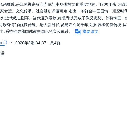
湖飞来峰麓,是江南禅宗核心寺院与中华佛教文化重要地标。1700年来,灵隐
国家命运、文化传承、社会进步深度绑定,走出一条符合中国国情、顺应时
,到近代救亡图存、当代复兴发展,灵隐寺既完成了教义思想、仪轨制度、
利乐有情”的优良传统。进入新时代,灵隐寺立足千年文脉,赓续优良传统,从
力,系统推进我国佛教中国化的实践体系。
摘要译文
•
2026年3期
34-37，
共4页
CD
命运