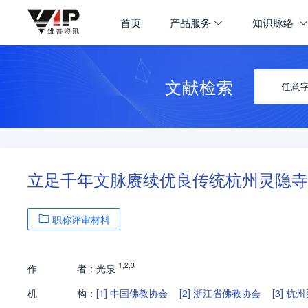
首页
产品服务
知识脉络
文献检索
任意
立足千年文脉赓续优良传统杭州灵隐寺1
职称评审材料
1
,
2
,
3
作
者：
光泉
机
构：
[1]
中国佛教协会
[2]
浙江省佛教协会
[3]
杭州