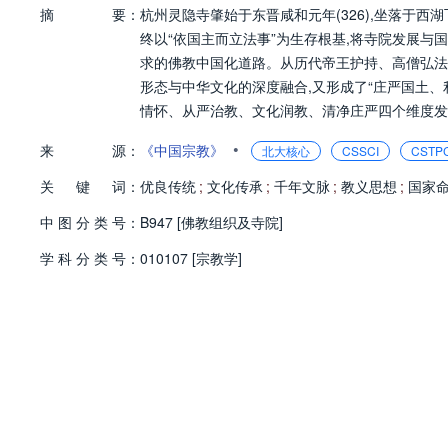
摘
要：
杭州灵隐寺肇始于东晋咸和元年(326),坐落于西
终以“依国主而立法事”为生存根基,将寺院发展与
求的佛教中国化道路。从历代帝王护持、高僧弘法
形态与中华文化的深度融合,又形成了“庄严国土、
情怀、从严治教、文化润教、清净庄严四个维度发
•
来
源：
《中国宗教》
北大核心
CSSCI
CSTP
关
键
词：
优良传统
;
文化传承
;
千年文脉
;
教义思想
;
国家
中
图
分
类
号：
B947 [佛教组织及寺院]
学
科
分
类
号：
010107 [宗教学]