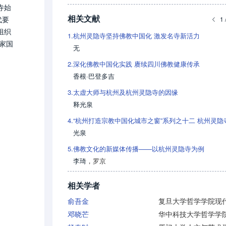
寺始
相关文献
代要
1 
组织
1.
杭州灵隐寺坚持佛教中国化 激发名寺新活力
家国
无
2.
深化佛教中国化实践 赓续四川佛教健康传承
香根·巴登多吉
3.
太虚大师与杭州及杭州灵隐寺的因缘
释光泉
4.
光泉
5.
佛教文化的新媒体传播——以杭州灵隐寺为例
李琦
，
罗京
相关学者
俞吾金
邓晓芒
华中科技大学哲学学