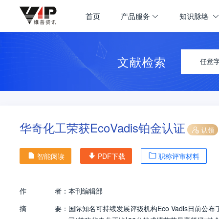
首页
产品服务
知识脉络
文献检索
任意
华奇化工荣获EcoVadis铂金认证
认领
智能阅读
PDF下载
职称评审材料
作
者：
本刊编辑部
摘
要：
国际知名可持续发展评级机构Eco Vadis日前公