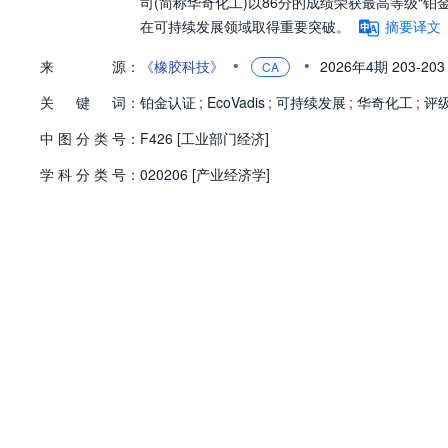
司(简称华奇化工)以86分的成绩荣获最高等级“
在可持续发展领域取得重要突破。
摘要译文
•
•
来
源：
《橡胶科技》
2026年4期
203-20
CA
关
键
词：
铂金认证
;
EcoVadis
;
可持续发展
;
华奇化工
;
评
中
图
分
类
号：
F426 [工业部门经济]
学
科
分
类
号：
020206 [产业经济学]