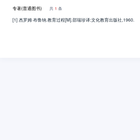
专著(普通图书)
共
1
条
[1] 杰罗姆·布鲁纳.教育过程[M].邵瑞珍译:文化教育出版社,1960.