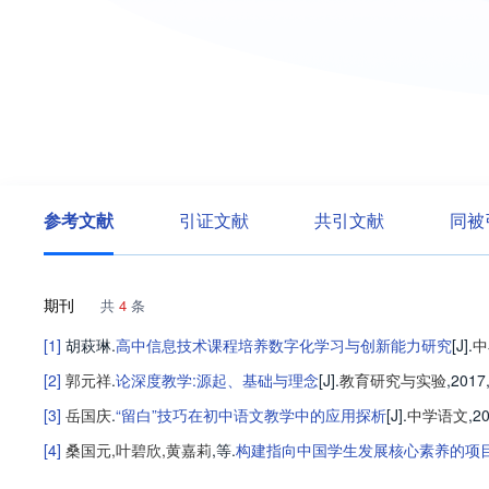
参考文献
引证文献
共引文献
同被
期刊
共
4
条
[1]
胡萩琳
.
高中信息技术课程培养数字化学习与创新能力研究
[J].
中
[2]
郭元祥
.
论深度教学:源起、基础与理念
[J].
教育研究与实验
,2017,
[3]
岳国庆
.
“留白”技巧在初中语文教学中的应用探析
[J].
中学语文
,2
[4]
桑国元
,
叶碧欣
,
黄嘉莉
,等
.
构建指向中国学生发展核心素养的项