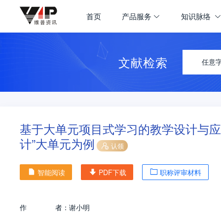
首页
产品服务
知识脉络
文献检索
任意
基于大单元项目式学习的教学设计与应
计”大单元为例
认领
智能阅读
PDF下载
职称评审材料
作
者：
谢小明