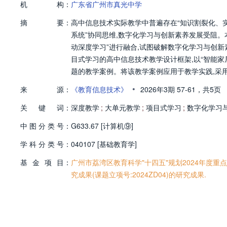
机
构：
广东省广州市真光中学
摘
要：
高中信息技术实际教学中普遍存在“知识割裂化、实
系统”协同思维,数字化学习与创新素养发展受阻。本
动深度学习”进行融合,试图破解数字化学习与创
目式学习的高中信息技术教学设计框架,以“智能家
题的教学案例。将该教学案例应用于教学实践,采
学方式,实践结果表明,实验组学生数字化学习与
•
来
源：
《教育信息技术》
2026年3期
57-61，
共5页
习、培养高中生数字化学习与创新素养的有效性。
关
键
词：
深度教学
;
大单元教学
;
项目式学习
;
数字化学习
中
图
分
类
号：
G633.67 [计算机⑨]
学
科
分
类
号：
040107 [基础教育学]
基
金
项
目：
广州市荔湾区教育科学"十四五"规划2024年度重
究成果(课题立项号:2024ZD04)的研究成果.