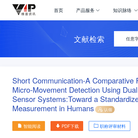
首页
产品服务
知识脉络
文献检索
任意
Short Communication-A Comparative Phy
Micro-Movement Detection Using Dual 
Sensor Systems:Toward a Standardized
Measurement in Humans
认领
智能阅读
PDF下载
职称评审材料