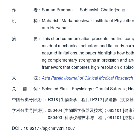
作
者：
Suman Pradhan
Subhasish Chatterjee
机
构：
Maharishi Markandeshwar Institute of Physiothe
ana,Haryana
摘
要：
This short communication presents the first comp
ms:dual mechanical actuators and flat eddy-curre
ngs,and limitations,the paper highlights how both 
ng complementary strengths in precision and ar
framework that combines high-resolution displacem
andardized approach for future research on cra
来
源：
Asia Pacific Journal of Clinical Medical Researc
关
键
词：
Selected:Skull
;
Physiology
;
Cranial Sutures
;
He
中图分类号
[机标]：
R318 [生物医学工程]
;
TP212 [发送器（变换
学科分类号
[机标]：
080404 [生物医学仪器及技术]
;
083101 [健
080403 [科学仪器技术与工程]
;
081101 [
D
O
I：
10.62177/apjcmr.v2i1.1067