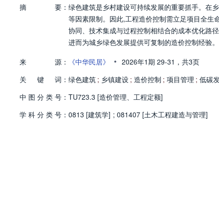
摘
要：
绿色建筑是乡村建设可持续发展的重要抓手。在乡
等因素限制。因此,工程造价控制需立足项目全生
协同、技术集成与过程控制相结合的成本优化路径
进而为城乡绿色发展提供可复制的造价控制经验。
•
来
源：
《中华民居》
2026年1期
29-31，
共3页
关
键
词：
绿色建筑
;
乡镇建设
;
造价控制
;
项目管理
;
低碳
中
图
分
类
号：
TU723.3 [造价管理、工程定额]
学
科
分
类
号：
0813 [建筑学]
;
081407 [土木工程建造与管理]