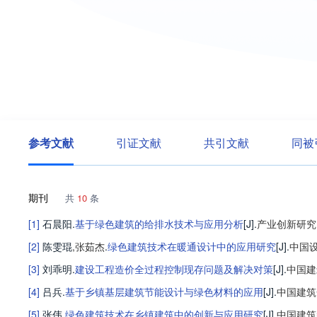
参考文献
引证文献
共引文献
同被
期刊
共
10
条
[1]
石晨阳
.
基于绿色建筑的给排水技术与应用分析
[J].
产业创新研究
[2]
陈雯琨
,
张茹杰
.
绿色建筑技术在暖通设计中的应用研究
[J].
中国
[3]
刘乖明
.
建设工程造价全过程控制现存问题及解决对策
[J].
中国建
[4]
吕兵
.
基于乡镇基层建筑节能设计与绿色材料的应用
[J].
中国建筑
[5]
张伟
.
绿色建筑技术在乡镇建筑中的创新与应用研究
[J].
中国建筑