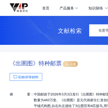
首页
产品服务
知识脉络
文献检索
任意
《出圉图》特种邮票
认领
职称评审材料
摘
要：
中国邮政于2026年3月3日发行《出圉图》特种邮
数量为460万套。《出圉图》是元代画家任仁发创作
平铺式构图,自右向左描绘了3位图官和4匹骏马,用