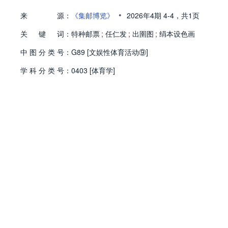
•
来
源：
《集邮博览》
2026年4期
4-4，
共1页
关
键
词：
特种邮票
;
任仁发
;
出圉图
;
绢本设色画
中
图
分
类
号：
G89 [文娱性体育活动⑨]
学
科
分
类
号：
0403 [体育学]