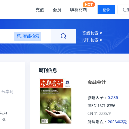
充值
会员
职称材料
登录
注
高级检索
智能检索
期刊检索
期刊信息
金融会计
分享到
0.235
影响因子：
ISSN 1671-8356
,为
CN 11-3329/F
、金
2026年3期
所属期次：