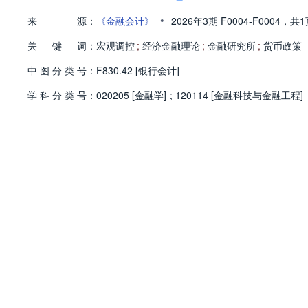
•
来
源：
《金融会计》
2026年3期
F0004-F0004，
共1
关
键
词：
宏观调控
;
经济金融理论
;
金融研究所
;
货币政策
中
图
分
类
号：
F830.42 [银行会计]
学
科
分
类
号：
020205 [金融学]
;
120114 [金融科技与金融工程]