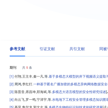
参考文献
引证文献
共引文献
同被
期刊
共
5
条
[1]
付翔
,
王主丰
,
秦一凡
,等
.
基于多模态大模型的井下视频语义提取
[2]
周鸿
,
李红灯
.
一种基于匿名广播加密的多模态异构网络数据安全
[3]
陈晋音
,
席昌坤
,
郑海斌
,等
.
多模态大语言模型的安全性研究综述
[
[4]
向云飞
,
罗一鸣
,
宁泽宇
,等
.
水电地下工程安全管理多模态知识图
[5]
聂昊
,
鲁玺龙
,
郭文志
,等
.
多模态生物特征识别技术的研究进展
[J].