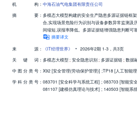
机
构：
中海石油气电集团有限责任公司
摘
要：
多模态大模型构建的安全生产隐患多源证据链框架
合,实现场景危险行为识别与设备参数异常监测及
间缩短,误报率降低。多源证据链增强隐患判断可
摘要译文
•
来
源：
《IT经理世界》
2026年2期
1-3，
共3页
关
键
词：
多模态大模型
;
安全隐患识别
;
多源证据链
;
数据
中
图
分
类
号：
X92 [安全管理(劳动保护管理)]
;
TP18 [人工智能理
学
科
分
类
号：
083701 [安全科学与系统工程]
;
083703 [智能安全
081107 [建模仿真理论与技术]
;
140503 [智能系