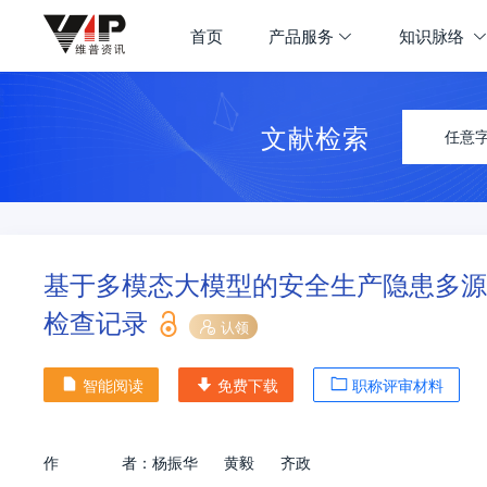
首页
产品服务
知识脉络
文献检索
任意
基于多模态大模型的安全生产隐患多源
检查记录
认领
智能阅读
免费下载
职称评审材料
作
者：
杨振华
黄毅
齐政