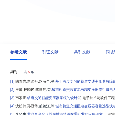
参考文献
引证文献
共引文献
同被
期刊
共
5
条
[1]
陈奇志
,
赵沛舟
,
赵海全
,等
.
基于深度学习的轨道交通变压器故障
[2]
王淼
,
杨晓峰
,
李世翔
,等
.
城市轨道交通直流自耦变压器牵引供电
[3]
韦家正
.
轨道交通智能变压器系统的设计
[J].
电子技术与软件工程
[4]
沈松伟
,
孙冠华
,
盛锦江
,等
.
城市轨道交通配电变压器容量选型浅
[5]
李坚生
.
非晶合金变压器在城市轨道交通行业的应用研究
[J].
运输