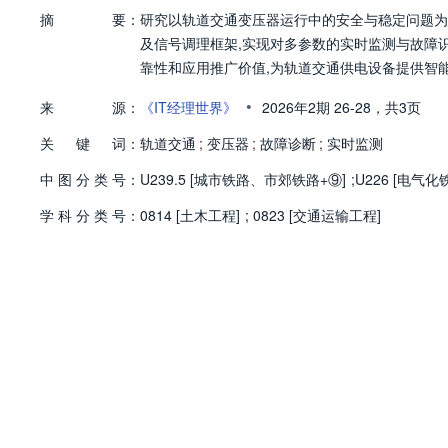
摘
要：
研究以轨道交通变压器运行中的安全与稳定问题为切
及信号调理框架,实现对多参数的实时监测与故障
靠性和应用推广价值,为轨道交通供电设备提供智
•
来
源：
《IT经理世界》
2026年2期
26-28，
共3页
关
键
词：
轨道交通
;
变压器
;
故障诊断
;
实时监测
中
图
分
类
号：
U239.5 [城市铁路、市郊铁路+⑨]
;
U226 [电气
学
科
分
类
号：
0814 [土木工程]
;
0823 [交通运输工程]