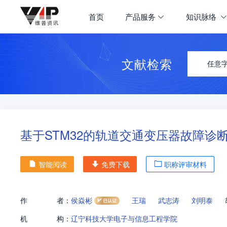
首页
产品服务
知识脉络
文献检索
任意
基于STM32的轨道交通变压器故障诊
智能阅读
免费下载
职称评审材料
作
者：
侯焱彬
王瑞
武志涛
刘明泰
机
构：
辽宁科技大学电子与信息工程学院