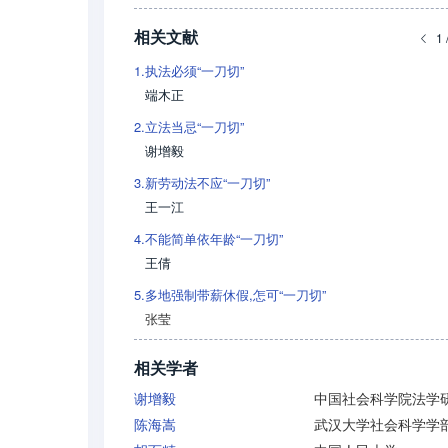
相关文献
1 
1.
执法必须“一刀切”
端木正
2.
立法当忌“一刀切”
谢增毅
3.
新劳动法不应“一刀切”
王一江
4.
不能简单依年龄“一刀切”
王倩
5.
多地强制带薪休假,怎可“一刀切”
张莹
相关学者
谢增毅
陈海嵩
武汉大学社会科学学