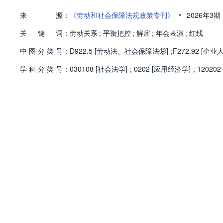
•
来
源：
《劳动和社会保障法规政策专刊》
2026年3期
关
键
词：
劳动关系
;
平衡把控
;
解雇
;
年会表演
;
红线
中
图
分
类
号：
D922.5 [劳动法、社会保障法⑨]
;
F272.92 [企
学
科
分
类
号：
030108 [社会法学]
;
0202 [应用经济学]
;
120202