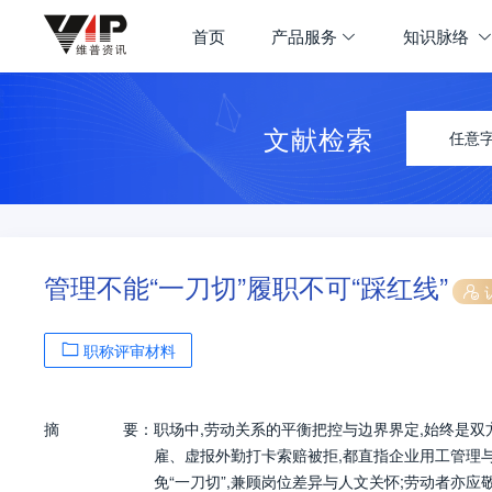
首页
产品服务
知识脉络
文献检索
任意
管理不能“一刀切”履职不可“踩红线”
职称评审材料
摘
要：
职场中,劳动关系的平衡把控与边界界定,始终是
雇、虚报外勤打卡索赔被拒,都直指企业用工管理
免“一刀切”,兼顾岗位差异与人文关怀;劳动者亦应