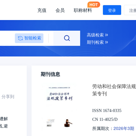
充值
会员
职称材料
登录
注
高级检索
智能检索
期刊检索
期刊信息
劳动和社会保障法规
策专刊
分享到
ISSN 1674-0335
遭解
CN 11-4025/D
,避
2026年3期
所属期次：