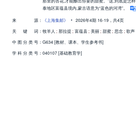
那里的杏花,才能酿出你要的甜蜜。”这,到底是怎
泰地区富蕴县境内,蒙古语意为“蓝色的河湾”。
•
来
源：
《上海集邮》
2026年4期
16-19，
共4页
关
键
词：
牧羊人
;
那拉提
;
富蕴县
;
美丽
;
甜蜜
;
思念
;
歌声
中
图
分
类
号：
G634 [教材、课本、学生参考书]
学
科
分
类
号：
040107 [基础教育学]