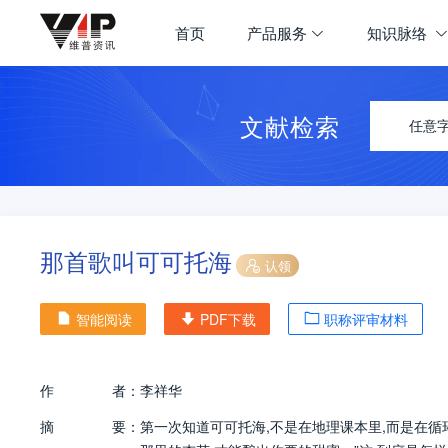
首页
产品服务
知识脉络
文献检索
任意
那首歌叫可可托海
认领
智能阅读
PDF下载
职称评审材料
作
者：
李祥华
摘
要：
第一次知道可可托海,不是在地理课本里,而是在循