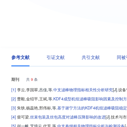
参考文献
引证文献
共引文献
同被
期刊
共
9
条
[1]
李云
,
李国翠
,
吕佳
,等
.
中支滤棒物理指标相关性分析研究
[J].
设备
[2]
曹毅
,
金绍平
,
王斌
,等
.
KDF4成型机组滤棒吸阻影响因素及控制
[3]
朱轶
,
杨蕊艳
,
邢伟标
,等
.
基于谢宁方法的KDF4机组滤棒吸阻稳
[4]
柴可梁
.
丝束包装及丝包高度对滤棒压降影响的改进
[J].
技术与市
[5]
赵一帆
,
艾培云
,
代芳
,等
.
中支卷烟相关物理指标分析与检测设备
[