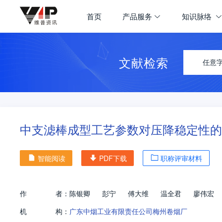
首页
产品服务
知识脉络
文献检索
任意
中支滤棒成型工艺参数对压降稳定性的
智能阅读
PDF下载
职称评审材料
作
者：
陈银卿
彭宁
傅大维
温全君
廖伟宏
机
构：
广东中烟工业有限责任公司梅州卷烟厂