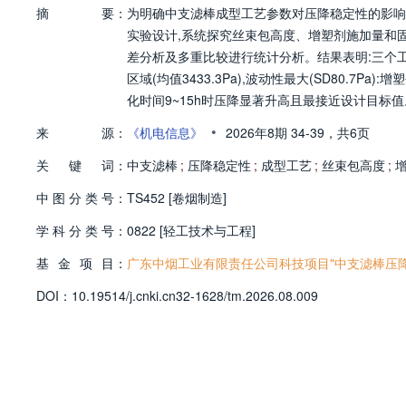
摘
要：
为明确中支滤棒成型工艺参数对压降稳定性的影响,
实验设计,系统探究丝束包高度、增塑剂施加量和
差分析及多重比较进行统计分析。结果表明:三个工艺
区域(均值3433.3Pa),波动性最大(SD80.7Pa):
化时间9~15h时压降显著升高且最接近设计目标
尾部监控、采用38mg/支增塑剂施加量及9~15
•
来
源：
《机电信息》
2026年8期
34-39，
共6页
关
键
词：
中支滤棒
;
压降稳定性
;
成型工艺
;
丝束包高度
;
中
图
分
类
号：
TS452 [卷烟制造]
学
科
分
类
号：
0822 [轻工技术与工程]
基
金
项
目：
广东中烟工业有限责任公司科技项目"中支滤棒压降影
D
O
I：
10.19514/j.cnki.cn32-1628/tm.2026.08.009