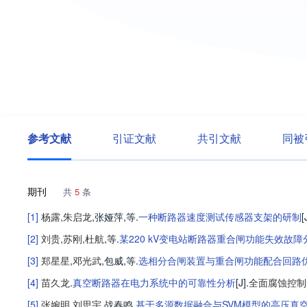
参考文献
引证文献
共引文献
同被
期刊
共
5
条
[1]
杨露
,
朱启龙
,
张娅萍
,等
.
一种断路器速度测试传感器支架的研制
[
[2]
刘贵
,
苏刚
,
杜航
,等
.
某220 kV变电站断路器重合闸功能失效故障
[3]
郑星星
,
邓光武
,
包威
,等
.
选相分合闸装置与重合闸功能配合回路
[4]
苗久龙
.
真空断路器在电力系统中的可靠性分析
[J].
全面腐蚀控制
[5]
张婉明
,
刘思宇
,
战春鸣
.
基于多源数据融合与SVM模型的高压真