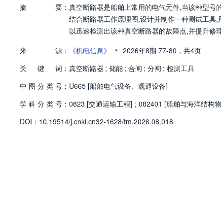
摘
要：
真空断路器是船舶上常用的电气元件,当该种型号
结合断路器工作原理图,设计并制作一种测试工具,
以迅速检测出该种真空断路器的故障点,并提升修
•
来
源：
《机电信息》
2026年8期
77-80，
共4页
关
键
词：
真空断路器
;
储能
;
合闸
;
分闸
;
检测工具
中
图
分
类
号：
U665 [船舶电气设备、观通设备]
学
科
分
类
号：
0823 [交通运输工程]
;
082401 [船舶与海洋结构
D
O
I：
10.19514/j.cnki.cn32-1628/tm.2026.08.018