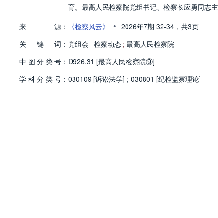
育。最高人民检察院党组书记、检察长应勇同志主
•
来
源：
《检察风云》
2026年7期
32-34，
共3页
关
键
词：
党组会
;
检察动态
;
最高人民检察院
中
图
分
类
号：
D926.31 [最高人民检察院⑨]
学
科
分
类
号：
030109 [诉讼法学]
;
030801 [纪检监察理论]