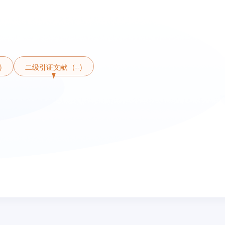
)
二级引证文献
(--)