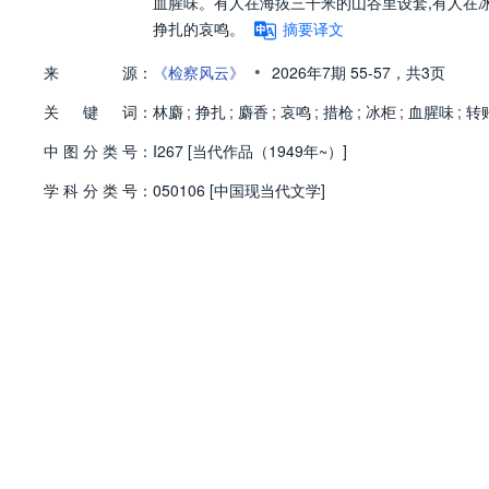
血腥味。有人在海抜三干米的山谷里设套,有人在
挣扎的哀鸣。
摘要译文
•
来
源：
《检察风云》
2026年7期
55-57，
共3页
关
键
词：
林麝
;
挣扎
;
麝香
;
哀鸣
;
措枪
;
冰柜
;
血腥味
;
转
中
图
分
类
号：
I267 [当代作品（1949年~）]
学
科
分
类
号：
050106 [中国现当代文学]