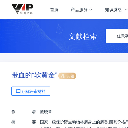
首页
产品服务
知识脉络
文献检索
任意
带血的“软黄金”
认领
职称评审材料
作
者：
殷晓章
摘
要：
国家一级保护野生动物林麝身上的麝香,因其价格昂