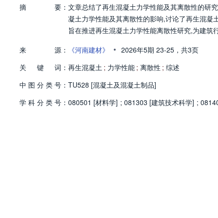
摘
要：
文章总结了再生混凝土力学性能及其离散性的研究
凝土力学性能及其离散性的影响,讨论了再生混凝
旨在推进再生混凝土力学性能离散性研究,为建筑
•
来
源：
《河南建材》
2026年5期
23-25，
共3页
关
键
词：
再生混凝土
;
力学性能
;
离散性
;
综述
中
图
分
类
号：
TU528 [混凝土及混凝土制品]
学
科
分
类
号：
080501 [材料学]
;
081303 [建筑技术科学]
;
0814