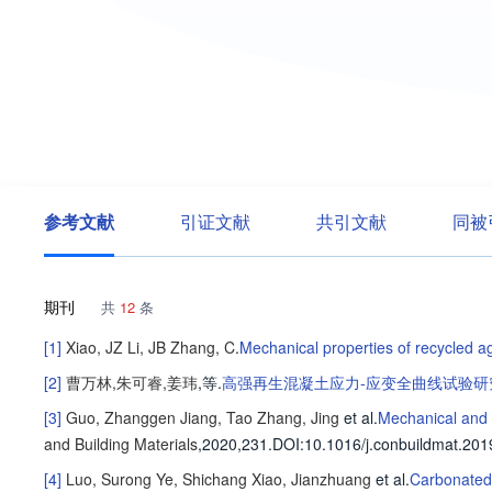
参考文献
引证文献
共引文献
同被
期刊
共
12
条
[1]
Xiao, JZ
Li, JB
Zhang, C
.
Mechanical properties of recycled a
[2]
曹万林
,
朱可睿
,
姜玮
,等
.
高强再生混凝土应力-应变全曲线试验研
[3]
Guo, Zhanggen
Jiang, Tao
Zhang, Jing
et al
.
Mechanical and d
and Building Materials
,2020,231.
DOI:10.1016/j.conbuildmat.201
[4]
Luo, Surong
Ye, Shichang
Xiao, Jianzhuang
et al
.
Carbonated 