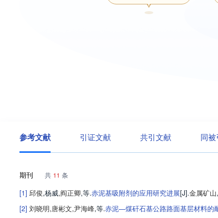
参考文献
引证文献
共引文献
同被
期刊
共
11
条
[1]
邱俊
,
杨威
,
阎正卿
,等
.
赤泥基吸附剂的应用研究进展
[J].
金属矿山
[2]
刘晓明
,
唐彬文
,
尹海峰
,等
.
赤泥—煤矸石基公路路面基层材料的