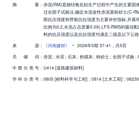
摘
要：
赤泥(RM)是烧结氧化铝生产过程中产生的主要固
过全因子试验法,确定水泥改性赤泥基粉砂土(C-RM
限抗压强度和劈裂抗拉强度为主要评价指标,开展环境
比例为0.2,水泥占总质量0.09),LFS-RMS的最佳
料的抗压强度以及抗拉强度均满足二级及以下公路基层
降低,放射性指标均符合相关标准。研究结果可为
•
来
源：
《河南建材》
2026年5期
37-41，
共5页
关
键
词：
赤泥
;
水泥
;
石灰
;
粉煤灰
;
粉砂土
;
全因子试验
;
中
图
分
类
号：
U414 [道路建筑材料]
学
科
分
类
号：
0805 [材料科学与工程]
;
0814 [土木工程]
;
0823