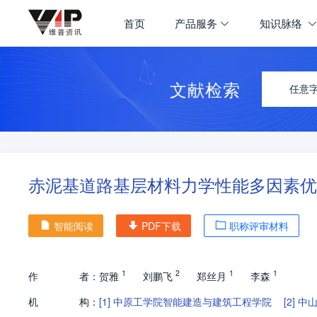
首页
产品服务
知识脉络
文献检索
任意
赤泥基道路基层材料力学性能多因素优
智能阅读
PDF下载
职称评审材料
1
2
1
1
作
者：
贺雅
刘鹏飞
郑丝月
李森
机
构：
[1]
中原工学院智能建造与建筑工程学院
[2]
中