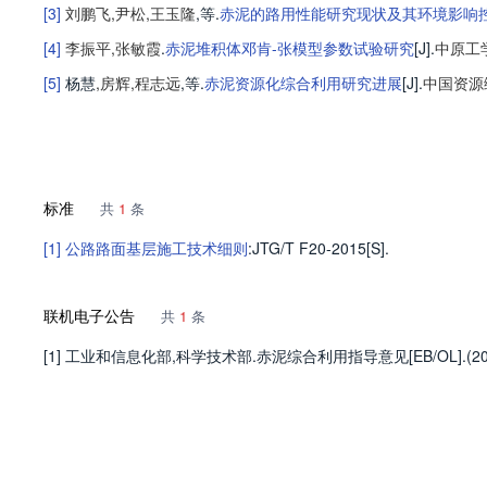
[3]
刘鹏飞
,
尹松
,
王玉隆
,等
.
赤泥的路用性能研究现状及其环境影响
[4]
李振平
,
张敏霞
.
赤泥堆积体邓肯-张模型参数试验研究
[J].
中原工
[5]
杨慧
,
房辉
,
程志远
,等
.
赤泥资源化综合利用研究进展
[J].
中国资源
标准
共
1
条
[1]
公路路面基层施工技术细则
:JTG/T F20-2015[S].
联机电子公告
共
1
条
[1] 工业和信息化部,科学技术部.赤泥综合利用指导意见[EB/OL].(2010-08-10)[2