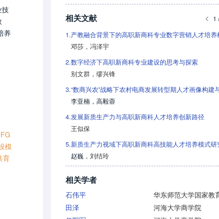
业技
相关文献
1 
教
培养
1.
邓莎
，
冯泽宇
2.
数字经济下高职新商科专业建设的思考与探索
别文群
，
缪兴锋
3.
李亚楠
，
高毅蓉
4.
发展新质生产力与高职新商科人才培养创新路径
王似保
FG
5.
设模
赵巍
，
刘结玲
共育
相关学者
石伟平
田泽
河海大学商学院