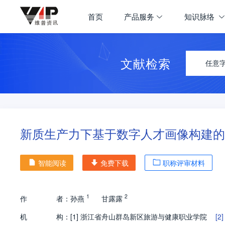
首页
产品服务
知识脉络
文献检索
任意
新质生产力下基于数字人才画像构建的
智能阅读
免费下载
职称评审材料
1
2
作
者：
孙燕
甘露露
机
构：
[1]
浙江省舟山群岛新区旅游与健康职业学院
[2]