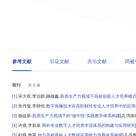
参考文献
引证文献
共引文献
同被
期刊
共
6
条
[1]
宋大双
,
李治群
,
顾雄鑫
.
新质生产力视域下高校创新人才培养模
[2]
朱丹璇
,
李静恒
.
数字画像技术在高职财经专业人才培养中的应用
[3]
杨益新
.
新质生产力视域下的“做中悟”实践教学体系构建
[J].
渭南
[4]
许燕
,
李新泉
.
商科专业数字人才培养术语体系的构建与应用研究
[5]
杜晖
,
詹英
.
地方高校商科人才数据应用能力培养体系构建
[J].
高