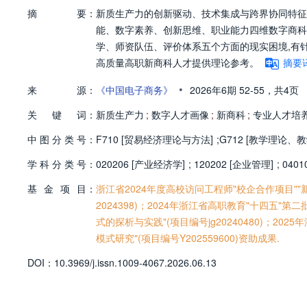
摘
要：
新质生产力的创新驱动、技术集成与跨界协同特征
能、数字素养、创新思维、职业能力四维数字商科
学、师资队伍、评价体系五个方面的现实困境,有
高质量高职新商科人才提供理论参考。
摘要
•
来
源：
《中国电子商务》
2026年6期
52-55，
共4页
关
键
词：
新质生产力
;
数字人才画像
;
新商科
;
专业人才培
中
图
分
类
号：
F710 [贸易经济理论与方法]
;
G712 [教学理论、教
学
科
分
类
号：
020206 [产业经济学]
;
120202 [企业管理]
;
0401
基
金
项
目：
浙江省2024年度高校访问工程师"校企合作项目"
2024398)；2024年浙江省高职教育"十四
式的探析与实践"(项目编号jg20240480)；
模式研究"(项目编号Y202559600)资助成果.
D
O
I：
10.3969/j.issn.1009-4067.2026.06.13