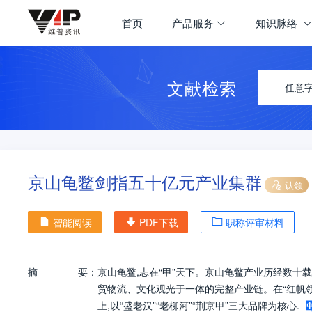
首页
产品服务
知识脉络
文献检索
任意
京山龟鳖剑指五十亿元产业集群
认领
智能阅读
PDF下载
职称评审材料
摘
要：
京山龟鳖,志在“甲”天下。京山龟鳖产业历经数十
贸物流、文化观光于一体的完整产业链。在“红帆领
上,以“盛老汉”“老柳河”“荆京甲”三大品牌为核心.