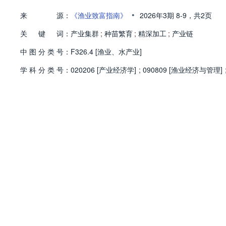
•
来
源：
《渔业致富指南》
2026年3期
8-9，
共2页
关
键
词：
产业集群
;
种苗繁育
;
精深加工
;
产业链
中
图
分
类
号：
F326.4 [渔业、水产业]
学
科
分
类
号：
020206 [产业经济学]
;
090809 [渔业经济与管理]