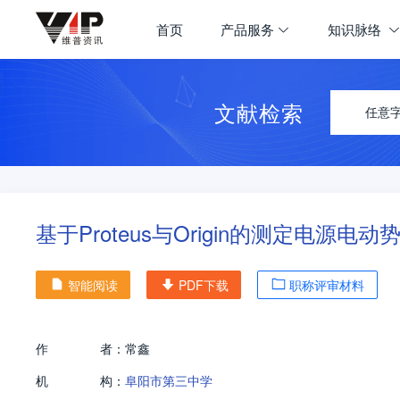
首页
产品服务
知识脉络
文献检索
任意
基于Proteus与Origin的测定电源
智能阅读
PDF下载
职称评审材料
作
者：
常鑫
机
构：
阜阳市第三中学