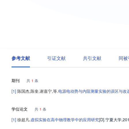
参考文献
引证文献
共引文献
同被
期刊
共
1
条
[1]
陈国杰
,
陈奎
,
谢嘉宁
,等
.
电源电动势与内阻测量实验的误区与改
学位论文
共
1
条
[1]
徐超凡
.
虚拟实验在高中物理教学中的应用研究
[D].
宁夏大学
,20