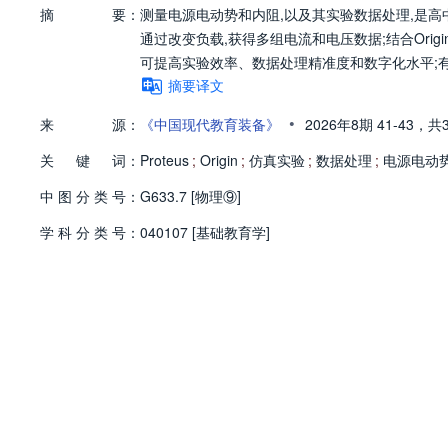
摘
要：
测量电源电动势和内阻,以及其实验数据处理,是高中
通过改变负载,获得多组电流和电压数据;结合Ori
可提高实验效率、数据处理精准度和数字化水平;
摘要译文
•
来
源：
《中国现代教育装备》
2026年8期
41-43，
共
关
键
词：
Proteus
;
Origin
;
仿真实验
;
数据处理
;
电源电动
中
图
分
类
号：
G633.7 [物理⑨]
学
科
分
类
号：
040107 [基础教育学]